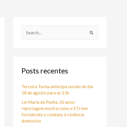
P
e
s
q
u
Posts recentes
i
s
Terceira Turma antecipa sessão do dia
18 de agosto para as 13h
a
Lei Maria da Penha, 20 anos:
r
reportagem mostra como o STJ tem
p
fortalecido o combate à violência
o
doméstica