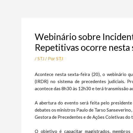
Ir
Post
para
navigation
o
conteúdo
Webinário sobre Inciden
Repetitivas ocorre nesta 
/
STJ
/ Por
STJ
Acontece nesta sexta-feira (20), o webinário 
(IRDR) no sistema de precedentes judiciais. Pr
acontece das 8h30 às 12h30 e terá transmissão a
A abertura do evento será feita pelo president
debates os ministros Paulo de Tarso Sanseverino
Gestora de Precedentes e de Ações Coletivas do t
O objetivo é capacitar magistrados, membros 