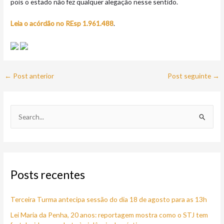
pois o estado não fez qualquer alegação nesse sentido.
Leia o acórdão no REsp 1.961.488
.
←
Post anterior
Post seguinte
→
P
e
s
q
Posts recentes
u
i
Terceira Turma antecipa sessão do dia 18 de agosto para as 13h
s
a
Lei Maria da Penha, 20 anos: reportagem mostra como o STJ tem