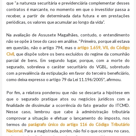
que “a natureza securitária e previdenciária complementar desses
contratos é marcante, no momento em que o investidor passa a
receber, a partir de determinada data futura e em prestações
periódicas, os valores que acumular ao longo da vida”.
Na avaliação de Assusete Magalhães, contudo, o entendimento
não se opõe à tese do caso em análise. “Primeiro, porque ali estava
em questão, não o artigo 794, mas o
artigo 1.659, VII, do Código
Civil
, que dispõe sobre os bens excluídos do regime da comunhão
parcial de bens. Em segundo lugar, porque, com a morte do
segurado, sobreleva o caráter securitário do VGBL, sobretudo
com a prevalência da estipulação em favor do terceiro beneficiário,
como deixa expresso o artigo 79 da Lei 11.196/2005″, afirmou.
Por fim, a relatora ponderou que não se descarta a hipótese em
que o segurado pratique atos ou negócios jurídicos com a
finalidade de dissimular a ocorrência do fato gerador do ITCMD.
Nesse caso, lembrou que cabe à administração tributária
comprovar a situação e efetuar o lançamento do imposto, nos
termos do
parágrafo único do artigo 116 do Código Tributário
Nacional
. Para a magistrada, porém, não foi o que ocorreu no caso,