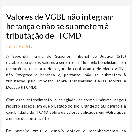
Ir
Post
para
navigation
Valores de VGBL não integram
o
conteúdo
herança e não se submetem à
tributação de ITCMD
/
STJ
/ Por
STJ
A Segunda Turma do Superior Tribunal de Justiça (STJ)
estabeleceu que os valores a serem recebidos pelo beneficiário, em
decorrência da morte do segurado contratante de plano VGBL,
não integram a herança e, portanto, não se submetem à
tributação pelo Imposto sobre Transmissão Causa Mortis e
Doação (ITCMD).
Com esse entendimento, o colegiado, de forma unânime, negou
recurso especial em que o Estado do Rio Grande do Sul defendia a
exigibilidade do ITCMD sobre os valores aplicados em VGBL após
a morte do contratante.
Em primeiro grau, o espólio obteve o reconhecimento da