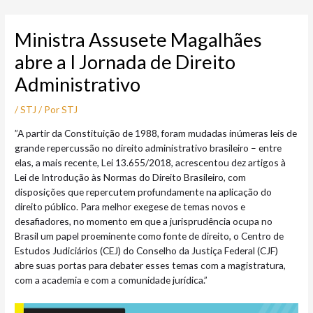
Ir
Post
para
navigation
Ministra Assusete Magalhães
o
conteúdo
abre a I Jornada de Direito
Administrativo
/
STJ
/ Por
STJ
​​”A partir da Constituição de 1988, foram mudadas inúmeras leis de
grande repercussão no direito administrativo brasileiro – entre
elas, a mais recente, Lei 13.655/2018, acrescentou dez artigos à
Lei de Introdução às Normas do Direito Brasileiro, com
disposições que repercutem profundamente na aplicação do
direito público. Para melhor exegese de temas novos e
desafiadores, no momento em que a jurisprudência ocupa no
Brasil um papel proeminente como fonte de direito, o Centro de
Estudos Judiciários (CEJ) do Conselho da Justiça Federal (CJF)
abre suas portas para debater esses temas com a magistratura,
com a academia e com a comunidade jurídica.”