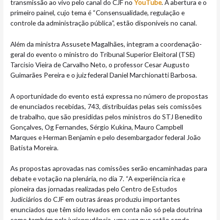
transmissão ao vivo pelo canal do CJF no
YouTube
. A abertura e o
primeiro painel, cujo tema é “Consensualidade, regulação e
controle da administração pública”, estão disponíveis no canal.
Além da ministra Assusete Magalhães, integram a coordenação-
geral do evento o ministro do Tribunal Superior Eleitoral (TSE)
Tarcisio Vieira de Carvalho Neto, o professor Cesar Augusto
Guimarães Pereira e o juiz federal Daniel Marchionatti Barbosa.
A oportunidade do evento está expressa no número de propostas
de enunciados recebidas, 743, distribuídas pelas seis comissões
de trabalho, que são presididas pelos ministros do STJ Benedito
Gonçalves, Og Fernandes, Sérgio Kukina, Mauro Campbell
Marques e Herman Benjamin e pelo desembargador federal João
Batista Moreira.
As propostas aprovadas nas comissões serão encaminhadas para
debate e votação na plenária, no dia 7. “A experiência rica e
pioneira das jornadas realizadas pelo Centro de Estudos
Judiciários do CJF em outras áreas produziu importantes
enunciados que têm sido levados em conta não só pela doutrina
como também pela jurisprudência, uma vez que estão sendo