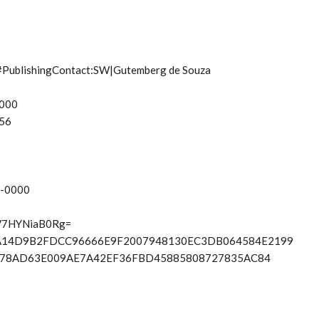
ce#PublishingContact:SW|Gutemberg de Souza
0000
56
 -0000
KV7HYNiaB0Rg=
0A14D9B2FDCC96666E9F2007948130EC3DB064584E2199
E78AD63E009AE7A42EF36FBD45885808727835AC84