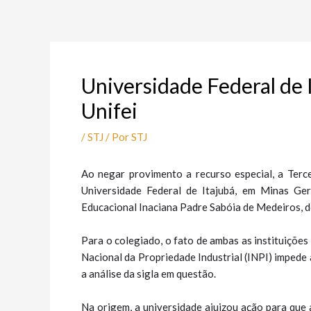
Ir
Post
para
navigation
o
conteúdo
Universidade Federal de 
Unifei
/
STJ
/ Por
STJ
Ao negar provimento a recurso especial, a Terce
Universidade Federal de Itajubá, em Minas Ger
Educacional Inaciana Padre Sabóia de Medeiros, de
Para o colegiado, o fato de ambas as instituições
Nacional da Propriedade Industrial (INPI) impede 
a análise da sigla em questão.
Na origem, a universidade ajuizou ação para que 