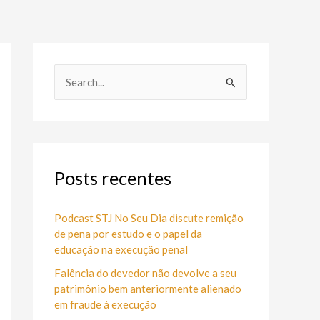
P
e
s
q
u
Posts recentes
i
s
Podcast STJ No Seu Dia discute remição
de pena por estudo e o papel da
a
educação na execução penal
r
Falência do devedor não devolve a seu
p
patrimônio bem anteriormente alienado
o
em fraude à execução