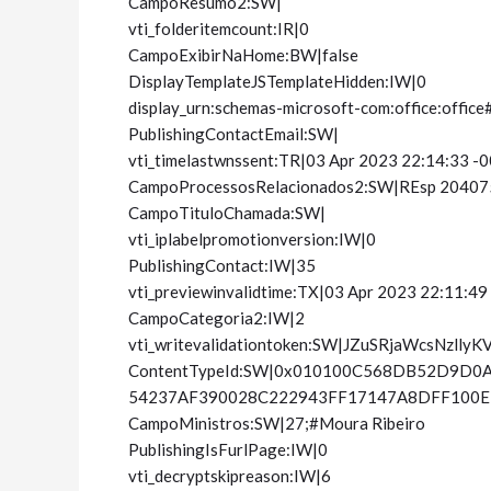
CampoResumo2:SW|
vti_folderitemcount:IR|0
CampoExibirNaHome:BW|false
DisplayTemplateJSTemplateHidden:IW|0
display_urn:schemas-microsoft-com:office:offi
PublishingContactEmail:SW|
vti_timelastwnssent:TR|03 Apr 2023 22:14:33 -
CampoProcessosRelacionados2:SW|REsp 20407
CampoTituloChamada:SW|
vti_iplabelpromotionversion:IW|0
PublishingContact:IW|35
vti_previewinvalidtime:TX|03 Apr 2023 22:11:49
CampoCategoria2:IW|2
vti_writevalidationtoken:SW|JZuSRjaWcsNzlly
ContentTypeId:SW|0x010100C568DB52D9D
54237AF390028C222943FF17147A8DFF100
CampoMinistros:SW|27;#Moura Ribeiro
PublishingIsFurlPage:IW|0
vti_decryptskipreason:IW|6