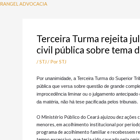
Ir
Post
RANGEL ADVOCACIA
para
navigation
o
conteúdo
Terceira Turma rejeita j
civil pública sobre tema
/
STJ
/ Por
STJ
​P
or unanimidade, a Terceira Turma do Superior Trib
pública que versa sobre questão de grande complex
improcedência liminar ou o julgamento antecipado 
da matéria, não há tese pacificada pelos tribunais.
O Ministério Público do Ceará ajuizou dez ações c
menores, em acolhimento institucional por período
programa de acolhimento familiar e recebessem r
tempo excessivo, que teria sido causado pela omis