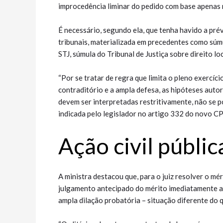
improcedência liminar do pedido com base apenas 
É necessário, segundo ela, que tenha havido a pré
tribunais, materializada em precedentes como súm
STJ, súmula do Tribunal de Justiça sobre direito lo
“Por se tratar de regra que limita o pleno exercíci
contraditório e a ampla defesa, as hipóteses auto
devem ser interpretadas restritivamente, não se 
indicada pelo legislador no artigo 332 do novo CP
Ação civil púb​​​lic
A ministra destacou que, para o juiz resolver o mé
julgamento antecipado do mérito imediatamente apó
ampla dilação probatória – situação diferente do q