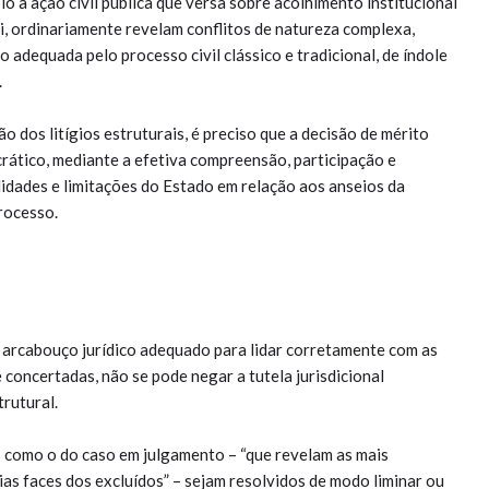
lo a ação civil pública que versa sobre acolhimento institucional
i, ordinariamente revelam conflitos de natureza complexa,
ão adequada pelo processo civil clássico e tradicional, de índole
.
 dos litígios estruturais, é preciso que a decisão de mérito
rático, mediante a efetiva compreensão, participação e
idades e limitações do Estado em relação aos anseios da
rocesso.
o arcabouço jurídico adequado para lidar corretamente com as
concertadas, não se pode negar a tutela jurisdicional
rutural.
s como o do caso em julgamento – “que revelam as mais
ias faces dos excluídos” – sejam resolvidos de modo liminar ou