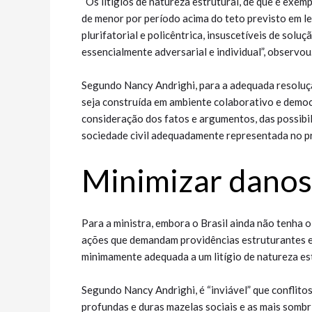
“Os litígios de natureza estrutural, de que é exemp
de menor por período acima do teto previsto em le
plurifatorial e policêntrica, insuscetíveis de soluç
essencialmente adversarial e individual”, observou
Segundo Nancy Andrighi, para a adequada resolução
seja construída em ambiente colaborativo e democ
consideração dos fatos e argumentos, das possibil
sociedade civil adequadamente representada no p
Mini​mizar danos
Para a ministra, embora o Brasil ainda não tenha 
ações que demandam providências estruturantes e 
minimamente adequada a um litígio de natureza est
Segundo Nancy Andrighi, é “inviável” que conflito
profundas e duras mazelas sociais e as mais sombr