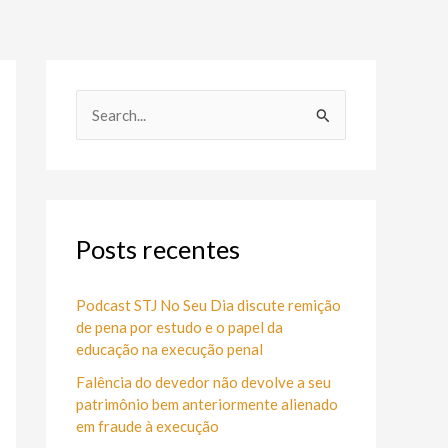
P
e
s
q
u
Posts recentes
i
s
Podcast STJ No Seu Dia discute remição
de pena por estudo e o papel da
a
educação na execução penal
r
Falência do devedor não devolve a seu
p
patrimônio bem anteriormente alienado
o
em fraude à execução