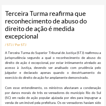
Ir
Post
para
navigation
Terceira Turma reafirma que
o
conteúdo
reconhecimento de abuso do
direito de ação é medida
excepcional
/
STJ
/ Por
STJ
​A Terceira Turma do Superior Tribunal de Justiça (STJ) reafirmou a
jurisprudência segundo a qual o reconhecimento de abuso do
direito de ação é excepcional, por estar intimamente atrelado ao
acesso à Justiça, devendo ser analisado com prudência pelo
julgador e declarado apenas quando o desvirtuamento do
exercício do direito de ação for amplamente demonstrado.
Com esse entendimento, os ministros afastaram a condenação
por danos morais de três ex-vereadores do município Rio do Sul
(SC) em razão de ação popular ajuizada por eles para impugnar a
venda de um imóvel pela prefeitura. Os ex-vereadores haviam sido