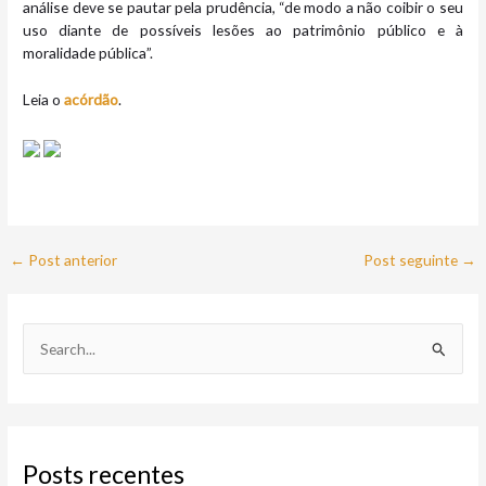
análise deve se pautar pela prudência, “de modo a não coibir o seu
uso diante de possíveis lesões ao patrimônio público e à
moralidade pública”.
Leia o
acórdão
.
←
Post anterior
Post seguinte
→
P
e
s
q
Posts recentes
u