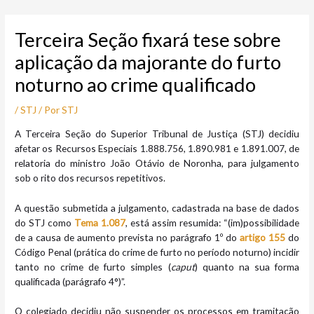
Ir
Post
para
navigation
Terceira Seção fixará tese sobre
o
conteúdo
aplicação da majorante do furto
noturno ao crime qualificado
/
STJ
/ Por
STJ
A Terceira Seção do Superior Tribunal de Justiça (STJ) decidiu
afetar os Recursos Especiais 1.888.756, 1.890.981 e 1.891.007, de
relatoria do ministro João Otávio de Noronha, para julgamento
sob o rito dos recursos repetitivos.
A questão submetida a julgamento, cadastrada na base de dados
do STJ como
Tema 1.087
, está assim resumida: “(im)possibilidade
de a causa de aumento prevista no parágrafo 1º do
artigo 155
do
Código Penal (prática do crime de furto no período noturno) incidir
tanto no crime de furto simples (
caput
) quanto na sua forma
qualificada (parágrafo 4°)”.
O colegiado decidiu não suspender os processos em tramitação