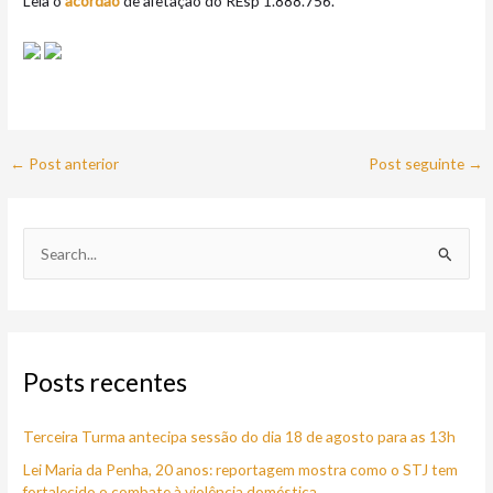
Leia o
acórdão
de afetação do REsp 1.888.756.
←
Post anterior
Post seguinte
→
P
e
s
q
Posts recentes
u
i
Terceira Turma antecipa sessão do dia 18 de agosto para as 13h
s
a
Lei Maria da Penha, 20 anos: reportagem mostra como o STJ tem
fortalecido o combate à violência doméstica