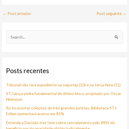
←
Post anterior
Post seguinte
→
P
e
s
q
Posts recentes
u
i
Tribunal não terá expediente na segunda (10) e na terça-feira (11)
s
a
STJ lança pedra fundamental de último bloco projetado por Oscar
Niemeyer
r
Ao incorporar coleções de três grandes juristas, Biblioteca STJ-
p
Enfam aumentará acervo em 85%
o
Entenda a Decisão traz tese sobre cancelamento pelo INSS do
r
benefício por incapacidade obtido judicialmente