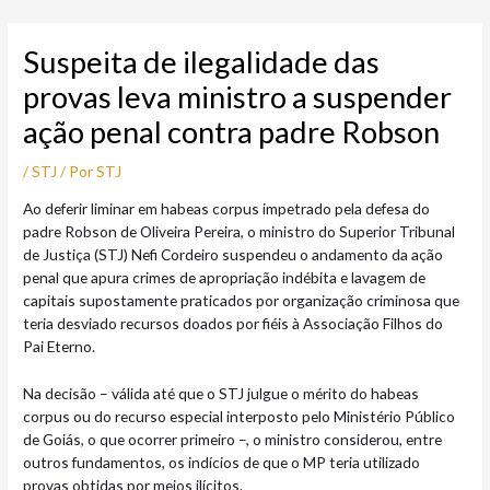
Ir
Post
para
navigation
Suspeita de ilegalidade das
o
conteúdo
provas leva ministro a suspender
ação penal contra padre Robson
/
STJ
/ Por
STJ
​Ao deferir liminar em habeas corpus impetrado pela defesa do
padre Robson de Oliveira Pereira, o ministro do Superior Tribunal
de Justiça (STJ) Nefi Cordeiro suspendeu o andamento da ação
penal que apura crimes de apropriação indébita e lavagem de
capitais supostamente praticados por organização criminosa que
teria desviado recursos doados por fiéis à Associação Filhos do
Pai Eterno.
Na decisão – válida até que o STJ julgue o mérito do habeas
corpus ou do recurso especial interposto pelo Ministério Público
de Goiás, o que ocorrer primeiro –, o ministro considerou, entre
outros fundamentos, os indícios de que o MP teria utilizado
provas obtidas por meios ilícitos.