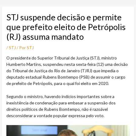
Ir
Post
para
navigation
STJ suspende decisão e permite
o
conteúdo
que prefeito eleito de Petrópolis
(RJ) assuma mandato
/
STJ
/ Por
STJ
O presidente do Superior Tribunal de Justiça (STJ), ministro
Humberto Martins, suspendeu nesta sexta-feira (12) uma decisão
do Tribunal de Justiça do Rio de Janeiro (TJRJ) que impedia o
deputado estadual Rubens Bomtempo (PSB) de assumir o cargo
de prefeito de Petrópolis, para o qual foi eleito em 2020.
Segundo o ministro, havendo indícios importantes sobre a
inexistência de condenação para embasar a suspensão dos
direitos políticos de Rubens Bomtempo, não é razoável
desconsiderar a vontade popular expressa pelo voto.