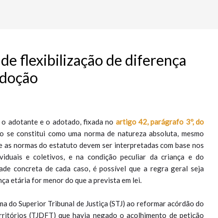
 de flexibilização de diferença
adoção
 o adotante e o adotado, fixada no
artigo 42, parágrafo 3º, do
ão se constitui como uma norma de natureza absoluta, mesmo
ue as normas do estatuto devem ser interpretadas com base nos
ividuais e coletivos, e na condição peculiar da criança e do
dade concreta de cada caso, é possível que a regra geral seja
ça etária for menor do que a prevista em lei.
a do Superior Tribunal de Justiça (STJ) ao reformar acórdão do
erritórios (TJDFT) que havia negado o acolhimento de petição