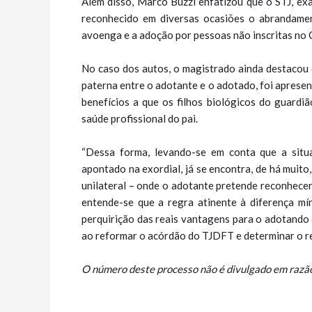
Além disso, Marco Buzzi enfatizou que o STJ, ex
reconhecido em diversas ocasiões o abrandame
avoenga e a adoção por pessoas não inscritas no
No caso dos autos, o magistrado ainda destacou 
paterna entre o adotante e o adotado, foi aprese
benefícios a que os filhos biológicos do guardiã
saúde profissional do pai.
“Dessa forma, levando-se em conta que a situa
apontado na exordial, já se encontra, de há muit
unilateral – onde o adotante pretende reconhecer
entende-se que a regra atinente à diferença m
perquirição das reais vantagens para o adotando 
ao reformar o acórdão do TJDFT e determinar o r
O número deste processo não é divulgado em razão