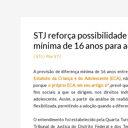
Ir
Post
para
navigation
o
conteúdo
STJ reforça possibilidade
mínima de 16 anos para 
/
STJ
/ Por
STJ
A previsão de diferença mínima de 16 anos entre
Estatuto da Criança e do Adolescente (ECA)
, n
porque
o próprio ECA, em seu artigo 6º
, prevê q
fins sociais a que se dirigem, nos direitos ind
adolescente. Assim, a partir da análise de reali
flexibilizada, permitindo a adoção quando a diferen
O entendimento foi estabelecido pela Quarta Turm
Tribunal de Justiça do Distrito Federal e dos T