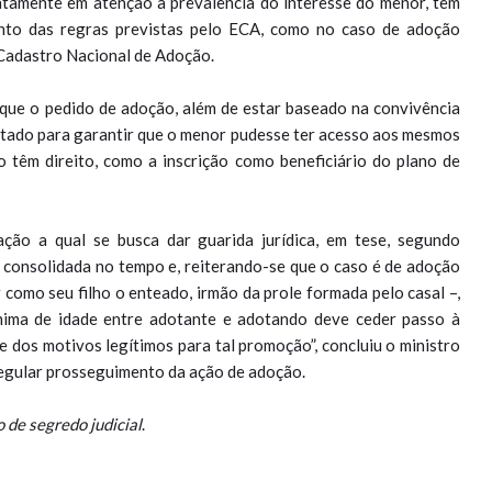
atamente em atenção à prevalência do interesse do menor, tem
nto das regras previstas pelo ECA, como no caso de adoção
 Cadastro Nacional de Adoção.
que o pedido de adoção, além de estar baseado na convivência
ntado para garantir que o menor pudesse ter acesso aos mesmos
o têm direito, como a inscrição como beneficiário do plano de
ção a qual se busca dar guarida jurídica, em tese, segundo
o, consolidada no tempo e, reiterando-se que o caso é de adoção
 como seu filho o enteado, irmão da prole formada pelo casal –,
ínima de idade entre adotante e adotando deve ceder passo à
e dos motivos legítimos para tal promoção”, concluiu o ministro
egular prosseguimento da ação de adoção.
 de segredo judicial
. ​