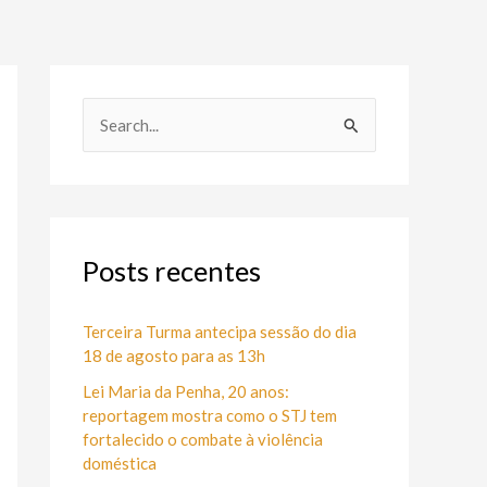
P
e
s
q
u
Posts recentes
i
s
Terceira Turma antecipa sessão do dia
18 de agosto para as 13h
a
Lei Maria da Penha, 20 anos:
r
reportagem mostra como o STJ tem
p
fortalecido o combate à violência
o
doméstica