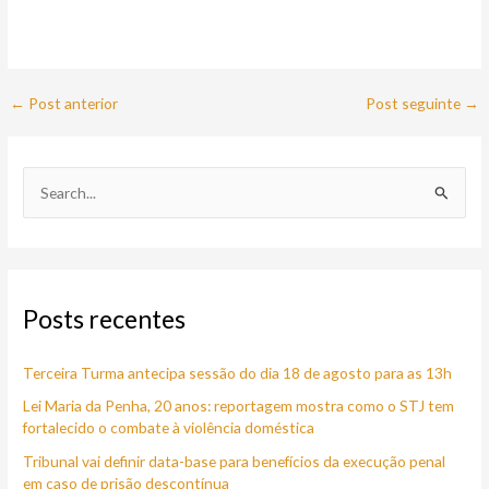
←
Post anterior
Post seguinte
→
P
e
s
q
Posts recentes
u
i
Terceira Turma antecipa sessão do dia 18 de agosto para as 13h
s
a
Lei Maria da Penha, 20 anos: reportagem mostra como o STJ tem
fortalecido o combate à violência doméstica
r
Tribunal vai definir data-base para benefícios da execução penal
p
em caso de prisão descontínua