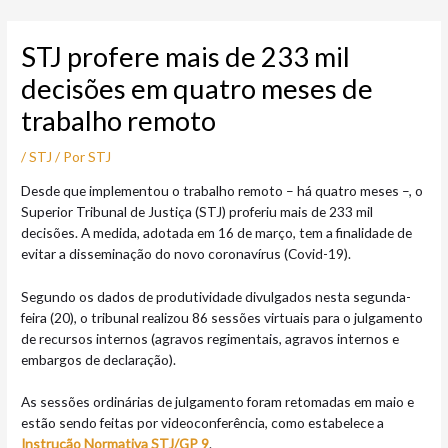
Ir
Post
para
navigation
STJ profere mais de 233 mil
o
conteúdo
decisões em quatro meses de
trabalho remoto
/
STJ
/ Por
STJ
Desde que implementou o trabalho remoto – há quatro meses –, o
Superior Tribunal de Justiça (STJ) proferiu mais de 233 mil
decisões. A medida, adotada em 16 de março, tem a finalidade de
evitar a disseminação do novo coronavírus (Covid-19).
Segundo os dados de produtividade divulgados nesta segunda-
feira (20), o tribunal realizou 86 sessões virtuais para o julgamento
de recursos internos (agravos regimentais, agravos internos e
embargos de declaração).
As sessões ordinárias de julgamento foram retomadas em maio e
estão sendo feitas por videoconferência, como estabelece a
Instrução Normativa STJ/GP 9
.