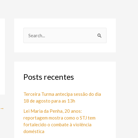
P
e
s
q
u
Posts recentes
i
s
Terceira Turma antecipa sessão do dia
18 de agosto para as 13h
a
→
Lei Maria da Penha, 20 anos:
r
reportagem mostra como o STJ tem
p
fortalecido o combate à violência
o
doméstica