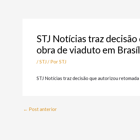
Ir
Post
para
navigation
o
conteúdo
STJ Notícias traz decisã
obra de viaduto em Brasíl
/
STJ
/ Por
STJ
STJ Notícias traz decisão que autorizou retomada 
←
Post anterior