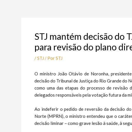
Ir
Post
para
navigation
o
conteúdo
STJ mantém decisão do TJ
para revisão do plano dir
/
STJ
/ Por
STJ
​​​O ministro João Otávio de Noronha, presidente
decisão do Tribunal de Justiça do Rio Grande do N
como uma das etapas do processo de revisão do
delegados responsáveis pela votação futura da min
Ao indeferir o pedido de reversão da decisão d
Norte (MPRN), o ministro entendeu que o caráter
decisão liminar – como grave lesão à saúde, à seg