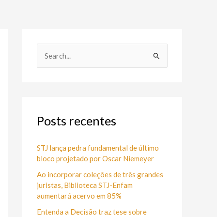
P
e
s
q
u
Posts recentes
i
s
STJ lança pedra fundamental de último
bloco projetado por Oscar Niemeyer
a
Ao incorporar coleções de três grandes
r
juristas, Biblioteca STJ-Enfam
p
aumentará acervo em 85%
o
Entenda a Decisão traz tese sobre