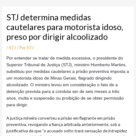
Ir
Post
para
navigation
STJ determina medidas
o
conteúdo
cautelares para motorista idoso,
preso por dirigir alcoolizado
/
STJ
/ Por
STJ
Por entender se tratar de medida excessiva, o presidente do
Superior Tribunal de Justiça (STJ), ministro Humberto Martins,
substituiu por medidas cautelares a prisão preventiva imposta a
um motorista idoso de Minas Gerais, flagrado dirigindo
alcoolizado. O ministro levou em consideração o fato de a
detenção prevista para a conduta ser de seis meses a três
anos, multa e suspensão ou proibição de se obter permissão
para dirigir.
A justiça mineira converteu a prisão em flagrante em prisão
preventiva, revogando a fiança arbitrada anteriormente, sob a
justificativa de que “o acusado solto trará sensação de intrepidez