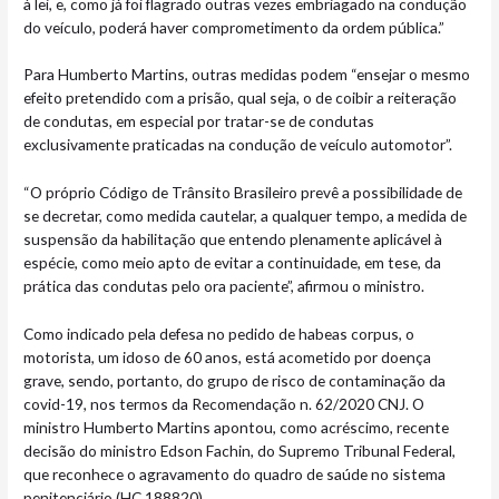
à lei, e, como já foi flagrado outras vezes embriagado na condução
do veículo, poderá haver comprometimento da ordem pública.”
Para Humberto Martins, outras medidas podem “ensejar o mesmo
efeito pretendido com a prisão, qual seja, o de coibir a reiteração
de condutas, em especial por tratar-se de condutas
exclusivamente praticadas na condução de veículo automotor”.
“O próprio Código de Trânsito Brasileiro prevê a possibilidade de
se decretar, como medida cautelar, a qualquer tempo, a medida de
suspensão da habilitação que entendo plenamente aplicável à
espécie, como meio apto de evitar a continuidade, em tese, da
prática das condutas pelo ora paciente”, afirmou o ministro.
Como indicado pela defesa no pedido de habeas corpus, o
motorista, um idoso de 60 anos, está acometido por doença
grave, sendo, portanto, do grupo de risco de contaminação da
covid-19, nos termos da Recomendação n. 62/2020 CNJ. O
ministro Humberto Martins apontou, como acréscimo, recente
decisão do ministro Edson Fachin, do Supremo Tribunal Federal,
que reconhece o agravamento do quadro de saúde no sistema
penitenciário (HC 188820).