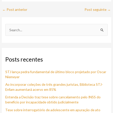
←
Post anterior
Post seguinte
→
P
e
s
q
Posts recentes
u
i
STJ lança pedra fundamental de último bloco projetado por Oscar
s
Niemeyer
a
Ao incorporar coleções de três grandes juristas, Biblioteca STJ-
r
Enfam aumentará acervo em 85%
p
Entenda a Decisão traz tese sobre cancelamento pelo INSS do
o
benefício por incapacidade obtido judicialmente
r
Tese sobre interrogatório de adolescente em apuração de ato
: