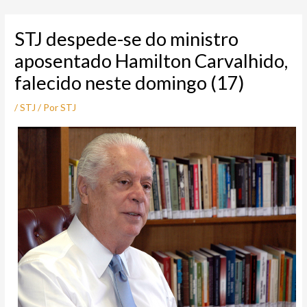
Ir
Post
para
navigation
STJ despede-se do ministro
o
conteúdo
aposentado Hamilton Carvalhido,
falecido neste domingo (17)
/
STJ
/ Por
STJ