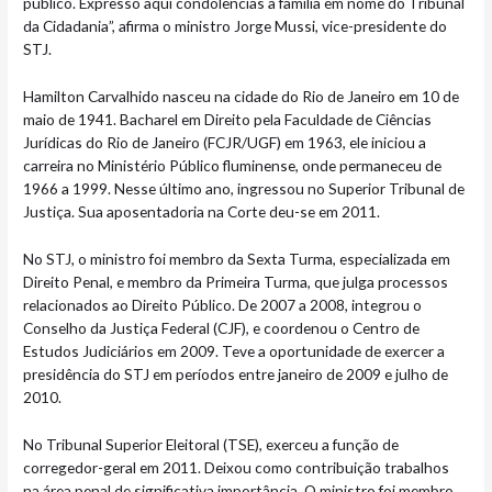
público. Expresso aqui condolências à família em nome do Tribunal
da Cidadania”, afirma o ministro Jorge Mussi, vice-presidente do
STJ.
Hamilton Carvalhido nasceu na cidade do Rio de Janeiro em 10 de
maio de 1941. Bacharel em Direito pela Faculdade de Ciências
Jurídicas do Rio de Janeiro (FCJR/UGF) em 1963, ele iniciou a
carreira no Ministério Público fluminense, onde permaneceu de
1966 a 1999. Nesse último ano, ingressou no Superior Tribunal de
Justiça. Sua aposentadoria na Corte deu-se em 2011.
No STJ, o ministro foi membro da Sexta Turma, especializada em
Direito Penal, e membro da Primeira Turma, que julga processos
relacionados ao Direito Público. De 2007 a 2008, integrou o
Conselho da Justiça Federal (CJF), e coordenou o Centro de
Estudos Judiciários em 2009. Teve a oportunidade de exercer a
presidência do STJ em períodos entre janeiro de 2009 e julho de
2010.
No Tribunal Superior Eleitoral (TSE), exerceu a função de
corregedor-geral em 2011. Deixou como contribuição trabalhos
na área penal de significativa importância. O ministro foi membro,