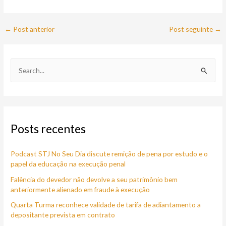
←
Post anterior
Post seguinte
→
P
e
s
q
Posts recentes
u
i
Podcast STJ No Seu Dia discute remição de pena por estudo e o
s
papel da educação na execução penal
a
Falência do devedor não devolve a seu patrimônio bem
r
anteriormente alienado em fraude à execução
p
Quarta Turma reconhece validade de tarifa de adiantamento a
o
depositante prevista em contrato
r