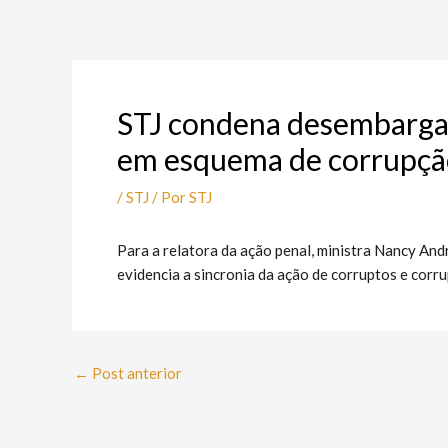
Ir
Post
para
navigation
o
conteúdo
STJ condena desembargad
em esquema de corrupçã
/
STJ
/ Por
STJ
Para a relatora da ação penal, ministra Nancy And
evidencia a sincronia da ação de corruptos e corr
←
Post anterior