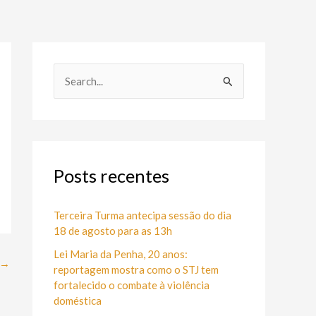
P
e
s
q
u
Posts recentes
i
s
Terceira Turma antecipa sessão do dia
18 de agosto para as 13h
a
Lei Maria da Penha, 20 anos:
r
→
reportagem mostra como o STJ tem
p
fortalecido o combate à violência
o
doméstica