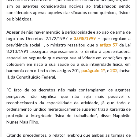
sim os agentes considerados nocivos ao trabalhador, sendo
considerados apenas aqueles classificados como químicos, físicos
ou biológicos.
Apesar de não haver menção à periculosidade e ao uso de arma de
fogo nos Decretos 2.172/1997 e
3.048/1999
– que regulam a
previdência social –, o ministro ressaltou que o
artigo 57
da Lei
8.213/1991 assegura expressamente o direito à aposentadoria
especial ao segurado que exerça sua atividade em condições que
coloquem em risco a sua saúde ou a sua integridade física, em
harmonia com o texto dos artigos 201,
parágrafo 1°
, e
202
, inciso
II, da Constituição Federal.
“O fato de os decretos não mais contemplarem os agentes
perigosos não significa que não seja mais possível o
reconhecimento da especialidade da atividade, já que todo o
ordenamento jurídico hierarquicamente superior traz a garantia de
proteção à integridade física do trabalhador”, disse Napoleão
Nunes Maia Filho.
Citando precedentes, o relator lembrou que ambas as turmas de