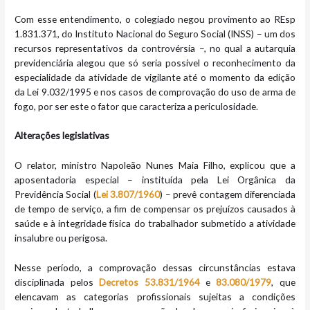
Com esse entendimento, o colegiado negou provimento ao REsp
1.831.371, do Instituto Nacional do Seguro Social (INSS) – um dos
recursos representativos da controvérsia –, no qual a autarquia
previdenciária alegou que só seria possível o reconhecimento da
especialidade da atividade de vigilante até o momento da edição
da Lei 9.032/1995 e nos casos de comprovação do uso de arma de
fogo, por ser este o fator que caracteriza a periculosidade.
Alterações legislativas
O relator, ministro Napoleão Nunes Maia Filho, explicou que a
aposentadoria especial – instituída pela Lei Orgânica da
Previdência Social (
Lei 3.807/1960
) – prevê contagem diferenciada
de tempo de serviço, a fim de compensar os prejuízos causados à
saúde e à integridade física do trabalhador submetido a atividade
insalubre ou perigosa.
Nesse período, a comprovação dessas circunstâncias estava
disciplinada pelos
Decretos 53.831/1964
e
83.080/1979
, que
elencavam as categorias profissionais sujeitas a condições