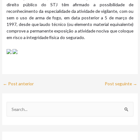
direito público do STJ têm afirmado a possibilidade de
reconhecimento da especialidade da atividade de vigilante, com ou
sem o uso de arma de fogo, em data posterior a 5 de março de
1997, desde que laudo técnico (ou elemento material equivalente)
comprove a permanente exposição a atividade nociva que coloque
em risco a integridade física do segurado.
←
Post anterior
Post seguinte
→
P
e
s
q