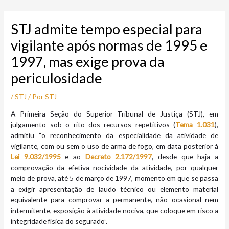
Ir
Post
para
navigation
STJ admite tempo especial para
o
conteúdo
vigilante após normas de 1995 e
1997, mas exige prova da
periculosidade
/
STJ
/ Por
STJ
​​​A Primeira Seção do Superior Tribunal de Justiça (STJ), em
julgamento sob o rito dos recursos repetitivos (
Tema 1.031
),
admitiu “o reconhecimento da especialidade da atividade de
vigilante, com ou sem o uso de arma de fogo, em data posterior à
Lei 9.032/1995
e ao
Decreto 2.172/1997
, desde que haja a
comprovação da efetiva nocividade da atividade, por qualquer
meio de prova, até 5 de março de 1997, momento em que se passa
a exigir apresentação de laudo técnico ou elemento material
equivalente para comprovar a permanente, não ocasional nem
intermitente, exposição à atividade nociva, que coloque em risco a
integridade física do segurado”.