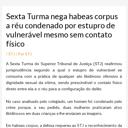
Ir
Post
para
navigation
Sexta Turma nega habeas corpus
o
conteúdo
a réu condenado por estupro de
vulnerável mesmo sem contato
físico
/
STJ
/ Por
STJ
A Sexta Turma do Superior Tribunal de Justiça (STJ) reafirmou
jurisprudência segundo a qual o estupro de vulnerável se
consuma com a prática de qualquer ato libidinoso ofensivo à
dignidade sexual da vítima, sendo prescindível o contato físico
direto entre ela e o réu para a configuração do delito.
No caso analisado pelo colegiado, um homem foi condenado pelo
crime porque, a seu pedido, duas mulheres praticaram atos
libidinosos em duas crianças e lhe enviaram as imagens.
Em habeas corpus, a defesa requereu ao STJ o reconhecimento da