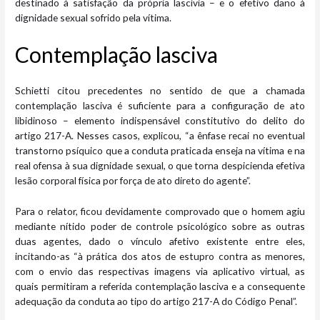
destinado à satisfação da própria lascívia – e o efetivo dano à
dignidade sexual sofrido pela vítima.
Contemplação lasciva
Schietti citou precedentes no sentido de que a chamada
contemplação lasciva é suficiente para a configuração de ato
libidinoso – elemento indispensável constitutivo do delito do
artigo 217-A. Nesses casos, explicou, “a ênfase recai no eventual
transtorno psíquico que a conduta praticada enseja na vítima e na
real ofensa à sua dignidade sexual, o que torna despicienda efetiva
lesão corporal física por força de ato direto do agente”.
Para o relator, ficou devidamente comprovado que o homem agiu
mediante nítido poder de controle psicológico sobre as outras
duas agentes, dado o vínculo afetivo existente entre eles,
incitando-as “à prática dos atos de estupro contra as menores,
com o envio das respectivas imagens via aplicativo virtual, as
quais permitiram a referida contemplação lasciva e a consequente
adequação da conduta ao tipo do artigo 217-A do Código Penal”.