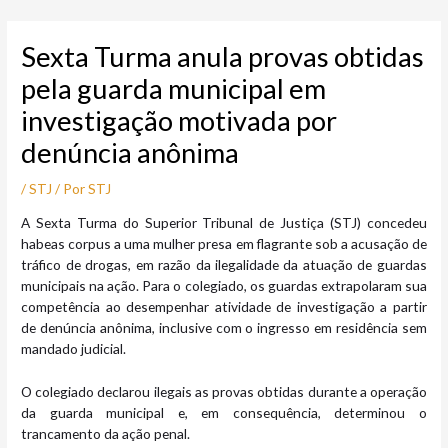
Ir
Post
para
navigation
Sexta Turma anula provas obtidas
o
conteúdo
pela guarda municipal em
investigação motivada por
denúncia anônima
/
STJ
/ Por
STJ
A Sexta Turma do Superior Tribunal de Justiça (STJ) concedeu
habeas corpus a uma mulher presa em flagrante sob a acusação de
tráfico de drogas,
em razão da ilegalidade da atuação de guardas
municipais na ação. Para o colegiado, os guardas extrapolaram sua
competência ao desempenhar atividade de investigação a partir
de denúncia anônima, inclusive com o ingresso em residência sem
mandado judicial.
O colegiado declarou ilegais as provas obtidas durante a operação
da guarda municipal e, em consequência, determinou o
trancamento da ação penal.