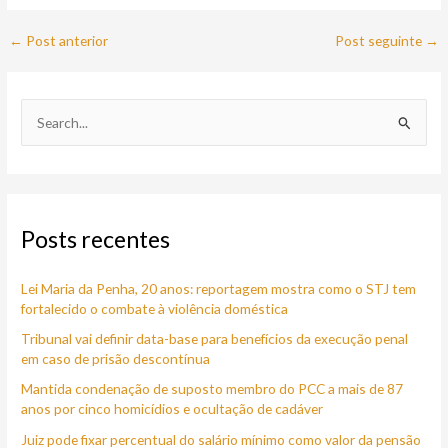
←
Post anterior
Post seguinte
→
P
e
s
q
Posts recentes
u
i
Lei Maria da Penha, 20 anos: reportagem mostra como o STJ tem
s
fortalecido o combate à violência doméstica
a
Tribunal vai definir data-base para benefícios da execução penal
r
em caso de prisão descontínua
p
Mantida condenação de suposto membro do PCC a mais de 87
o
anos por cinco homicídios e ocultação de cadáver
r
Juiz pode fixar percentual do salário mínimo como valor da pensão