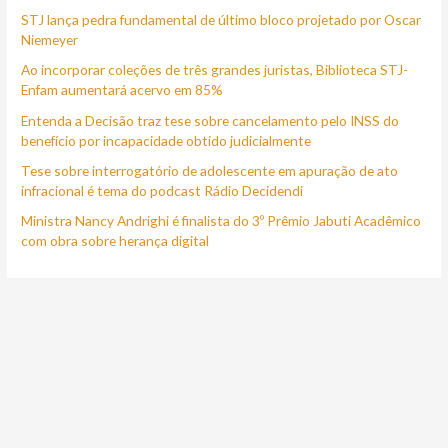
STJ lança pedra fundamental de último bloco projetado por Oscar
s
Niemeyer
a
Ao incorporar coleções de três grandes juristas, Biblioteca STJ-
r
Enfam aumentará acervo em 85%
p
Entenda a Decisão traz tese sobre cancelamento pelo INSS do
o
benefício por incapacidade obtido judicialmente
r
Tese sobre interrogatório de adolescente em apuração de ato
:
infracional é tema do podcast Rádio Decidendi
Ministra Nancy Andrighi é finalista do 3º Prêmio Jabuti Acadêmico
com obra sobre herança digital