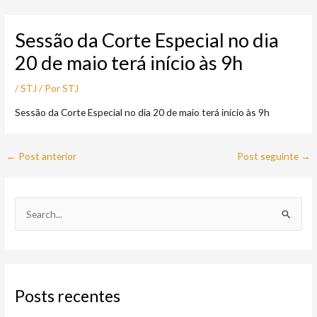
Ir
Post
para
navigation
Sessão da Corte Especial no dia
o
conteúdo
20 de maio terá início às 9h
/
STJ
/ Por
STJ
Sessão da Corte Especial no dia 20 de maio terá início às 9h
←
Post anterior
Post seguinte
→
P
e
s
q
Posts recentes
u
i