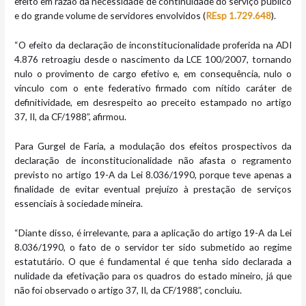
efeito em razão da necessidade de continuidade do serviço público
e do grande volume de servidores envolvidos (
REsp 1.729.648
).
“O efeito da declaração de inconstitucionalidade proferida na ADI
4.876 retroagiu desde o nascimento da LCE 100/2007, tornando
nulo o provimento de cargo efetivo e, em consequência, nulo o
vínculo com o ente federativo firmado com nítido caráter de
definitividade, em desrespeito ao preceito estampado no artigo
37, II, da CF/1988”, afirmou.
Para Gurgel de Faria, a modulação dos efeitos prospectivos da
declaração de inconstitucionalidade não afasta o regramento
previsto no artigo 19-A da Lei 8.036/1990, porque teve apenas a
finalidade de evitar eventual prejuízo à prestação de serviços
essenciais à sociedade mineira.
“Diante disso, é irrelevante, para a aplicação do artigo 19-A da Lei
8.036/1990, o fato de o servidor ter sido submetido ao regime
estatutário. O que é fundamental é que tenha sido declarada a
nulidade da efetivação para os quadros do estado mineiro, já que
não foi observado o artigo 37, II, da CF/1988”, concluiu.