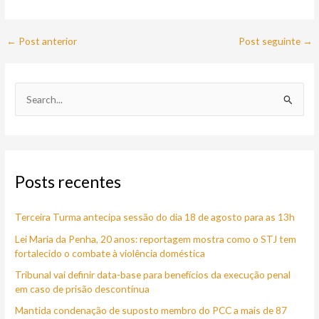
←
Post anterior
Post seguinte
→
P
e
s
q
Posts recentes
u
i
Terceira Turma antecipa sessão do dia 18 de agosto para as 13h
s
a
Lei Maria da Penha, 20 anos: reportagem mostra como o STJ tem
fortalecido o combate à violência doméstica
r
Tribunal vai definir data-base para benefícios da execução penal
p
em caso de prisão descontínua
o
Mantida condenação de suposto membro do PCC a mais de 87
r