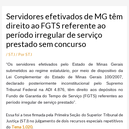
Ir
Post
para
navigation
Servidores efetivados de MG têm
o
conteúdo
direito ao FGTS referente ao
período irregular de serviço
prestado sem concurso
/
STJ
/ Por
STJ
“Os servidores efetivados pelo Estado de Minas Gerais
submetidos ao regime estatutário, por meio de dispositivo da
Lei Complementar do Estado de Minas Gerais 100/2007,
declarado posteriormente inconstitucional pelo Supremo
Tribunal Federal na ADI 4.876, têm direito aos depósitos no
Fundo de Garantia do Tempo de Serviço (FGTS) referentes ao
período irregular de serviço prestado”.
Essa foi a tese firmada pela Primeira Seção do Superior Tribunal de
Justiça (STJ) no julgamento de dois recursos especiais repetitivos
do
Tema 1.020
.