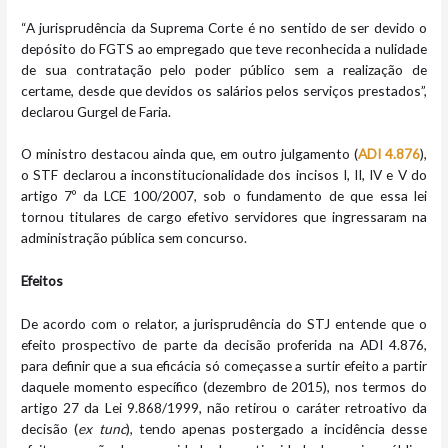
“A jurisprudência da Suprema Corte é no sentido de ser devido o
depósito do FGTS ao empregado que teve reconhecida a nulidade
de sua contratação pelo poder público sem a realização de
certame, desde que devidos os salários pelos serviços prestados”,
declarou Gurgel de Faria.
O ministro destacou ainda que, em outro julgamento (
ADI 4.876
),
o STF declarou a inconstitucionalidade dos incisos I, II, IV e V do
artigo 7º da LCE 100/2007, sob o fundamento de que essa lei
tornou titulares de cargo efetivo servidores que ingressaram na
administração pública sem concurso.
Efeitos
De acordo com o relator, a jurisprudência do STJ entende que o
efeito prospectivo de parte da decisão proferida na ADI 4.876,
para definir que a sua eficácia só começasse a surtir efeito a partir
daquele momento específico (dezembro de 2015), nos termos do
artigo 27 da Lei 9.868/1999, não retirou o caráter retroativo da
decisão (
ex tunc
), tendo apenas postergado a incidência desse