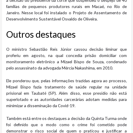
a decisão do presidente da corte que suspendeu o despejo de 40
famílias de pequenos produtores rurais em Macaé, no Rio de
Janeiro. Nesse local foi instalado o Projeto de Assentamento de
Desenvolvimento Sustentável Osvaldo de Oliveira.
Outros destaq​​ues
O ministro Sebastião Reis Júnior cassou decisão liminar que
proferiu em agosto, na qual concedia prisão domiciliar com
monitoramento eletrônico a Mizael Bispo de Souza, condenado
pelo assassinato da advogada Mércia Nakashima, em 2010.
Ele ponderou que, pelas informações trazidas agora ao processo,
Mizael Bispo fazia tratamento de saúde regular na unidade
prisional em Taubaté (SP). Além disso, esse presídio não está
superlotado e as autoridades carcerárias adotam medidas para
minimizar a disseminação da Covid-19.
Também está entre os destaques a decisão da Quinta Turma onde
foi definido que o modo como o crime foi cometido pode
demonstrar o risco social de quem o praticou e justificar a