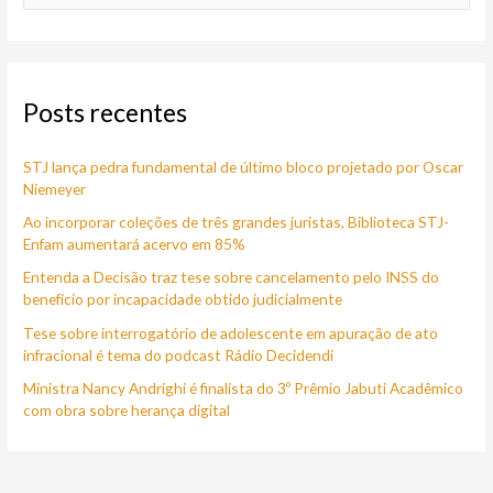
e
s
q
Posts recentes
u
i
STJ lança pedra fundamental de último bloco projetado por Oscar
s
Niemeyer
a
Ao incorporar coleções de três grandes juristas, Biblioteca STJ-
r
Enfam aumentará acervo em 85%
p
Entenda a Decisão traz tese sobre cancelamento pelo INSS do
o
benefício por incapacidade obtido judicialmente
r
Tese sobre interrogatório de adolescente em apuração de ato
:
infracional é tema do podcast Rádio Decidendi
Ministra Nancy Andrighi é finalista do 3º Prêmio Jabuti Acadêmico
com obra sobre herança digital