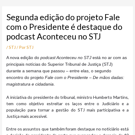
Ir
Post
para
navigation
Segunda edição do projeto Fale
o
conteúdo
com o Presidente é destaque do
podcast Aconteceu no STJ
/
STJ
/ Por
STJ
A
nova
edição do
podcast Aconteceu no STJ
está no ar com as
principais notícias do Superior Tribunal de Justiça (STJ)
durante a semana que passou – entre elas, o segundo
encontro do projeto
Fale com o Presidente – De mãos dadas:
magistratura e cidadania
.
A iniciativa do presidente do tribunal, ministro Humberto Martins,
tem como objetivo estreitar os laços entre o Judiciário e a
população para tornar a gestão do STJ mais participativa e a
Justiça mais acessível.
Entre os assuntos que também foram destaque no noticiário está