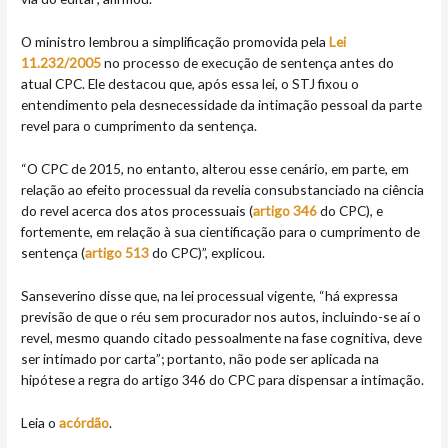
O ministro lembrou a simplificação promovida pela
Lei
11.232/2005
no processo de execução de sentença antes do
atual CPC. Ele destacou que, após essa lei, o STJ fixou o
entendimento pela desnecessidade da intimação pessoal da parte
revel para o cumprimento da sentença.
“O CPC de 2015, no entanto, alterou esse cenário, em parte, em
relação ao efeito processual da revelia consubstanciado na ciência
do revel acerca dos atos processuais (
artigo 346
do CPC), e
fortemente, em relação à sua cientificação para o cumprimento de
sentença (
artigo 513
do CPC)”, explicou.
Sanseverino disse que, na lei processual vigente, “há expressa
previsão de que o réu sem procurador nos autos, incluindo-se aí o
revel, mesmo quando citado pessoalmente na fase cognitiva, deve
ser intimado por carta”; portanto, não pode ser aplicada na
hipótese a regra do artigo 346 do CPC para dispensar a intimação.
Leia o
acórdão
.