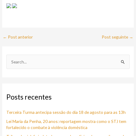
←
Post anterior
Post seguinte
→
P
e
s
q
Posts recentes
u
i
Terceira Turma antecipa sessão do dia 18 de agosto para as 13h
s
a
Lei Maria da Penha, 20 anos: reportagem mostra como o STJ tem
fortalecido o combate à violência doméstica
r