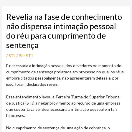
Ir
Post
para
navigation
Revelia na fase de conhecimento
o
conteúdo
não dispensa intimação pessoal
do réu para cumprimento de
sentença
/
STJ
/ Por
STJ
​É necessária a intimação pessoal dos devedores no momento do
cumprimento de sentença prolatada em processo no qual os réus,
embora citados pessoalmente, não apresentaram defesa e, por
isso, foram declarados revéis.
Esse entendimento levou a Terceira Turma do Superior Tribunal
de Justiça (STJ) a negar provimento ao recurso de uma empresa
que sustentava ser desnecessária a intimação pessoal em tais
hipóteses.
No cumprimento de sentença de uma ação de cobrança, o