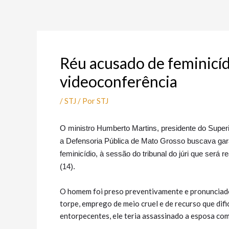
Ir
Post
para
navigation
o
conteúdo
Réu acusado de feminicídi
videoconferência
/
STJ
/ Por
STJ
O
ministro Humberto Martins, presidente do Supe
r
a Defensoria Pública de Mato Grosso buscava gar
feminicídio, à sessão do tribunal do júri que será 
(14).
O homem foi preso preventivamente e pronunciado 
torpe, emprego de meio cruel e de recurso que difi
entorpecentes, ele teria assassinado a esposa com