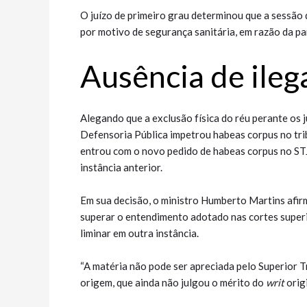
O juízo de primeiro grau determinou que a sessão d
por motivo de segurança sanitária, em razão da p
Ausência de ilegali
Alegando que a exclusão física do réu perante os j
Defensoria Pública impetrou habeas corpus no trib
entrou com o novo pedido de habeas corpus no STJ
instância anterior.
Em sua decisão, o ministro Humberto Martins afirm
superar o entendimento adotado nas cortes superi
liminar em outra instância.
“A matéria não pode ser apreciada pelo Superior Tr
origem, que ainda não julgou o mérito do
writ
origi