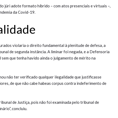
o júri adote formato híbrido – com atos presenciais e virtuais –,
andemia da Covid-19.
​​​​dade
urados violaria o direito fundamental à plenitude de defesa, a
unal de segunda instância. A liminar foi negada, e a Defensoria
 sem que tenha havido ainda o julgamento de mérito na
ou não ter verificado qualquer ilegalidade que justificasse
ores, de que não cabe habeas corpus contra indeferimento de
ibunal de Justiça, pois não foi examinada pelo tribunal de
nário”, concluiu.