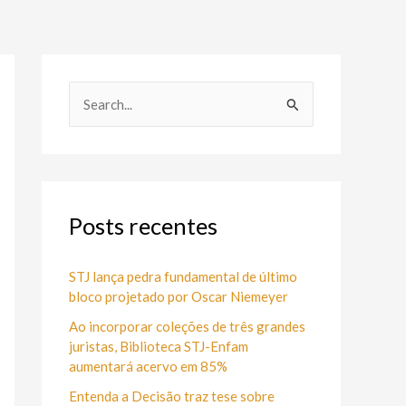
P
e
s
q
u
Posts recentes
i
s
STJ lança pedra fundamental de último
bloco projetado por Oscar Niemeyer
a
Ao incorporar coleções de três grandes
r
juristas, Biblioteca STJ-Enfam
p
aumentará acervo em 85%
o
Entenda a Decisão traz tese sobre