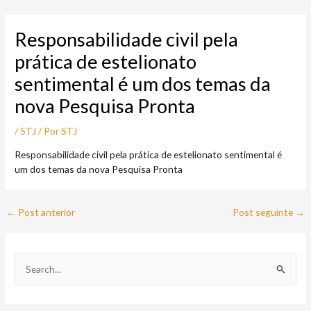
Ir
Post
para
navigation
Responsabilidade civil pela
o
conteúdo
prática de estelionato
sentimental é um dos temas da
nova Pesquisa Pronta
/
STJ
/ Por
STJ
Responsabilidade civil pela prática de estelionato sentimental é
um dos temas da nova Pesquisa Pronta
←
Post anterior
Post seguinte
→
P
e
s