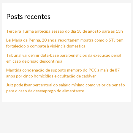
q
Posts recentes
u
i
Terceira Turma antecipa sessão do dia 18 de agosto para as 13h
s
a
Lei Maria da Penha, 20 anos: reportagem mostra como o STJ tem
fortalecido o combate à violência doméstica
r
Tribunal vai definir data-base para benefícios da execução penal
p
em caso de prisão descontínua
o
Mantida condenação de suposto membro do PCC a mais de 87
r
anos por cinco homicídios e ocultação de cadáver
:
Juiz pode fixar percentual do salário mínimo como valor da pensão
para o caso de desemprego do alimentante