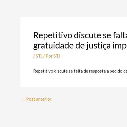
Ir
Post
para
navigation
o
conteúdo
Repetitivo discute se fal
gratuidade de justiça imp
/
STJ
/ Por
STJ
Repetitivo discute se falta de resposta a pedido d
←
Post anterior