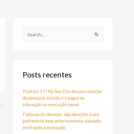
P
e
s
q
u
Posts recentes
i
s
Podcast STJ No Seu Dia discute remição
de pena por estudo e o papel da
a
educação na execução penal
→
r
Falência do devedor não devolve a seu
p
patrimônio bem anteriormente alienado
o
em fraude à execução