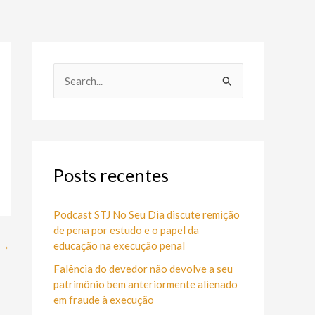
P
e
s
q
u
Posts recentes
i
s
Podcast STJ No Seu Dia discute remição
de pena por estudo e o papel da
a
educação na execução penal
→
r
Falência do devedor não devolve a seu
p
patrimônio bem anteriormente alienado
o
em fraude à execução