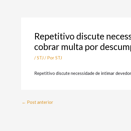
Ir
Post
para
navigation
o
conteúdo
Repetitivo discute neces
cobrar multa por descum
/
STJ
/ Por
STJ
Repetitivo discute necessidade de intimar devedo
←
Post anterior