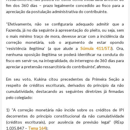
fim dos 360 dias – prazo legalmente concedido ao fisco para a
apreciação da postulação administrativa do contribuinte.
“Efetivamente, não se configuraria adequado admitir que a
Fazenda, já no dia seguinte à apresentação do pleito, ou seja, sem
o mais mínimo traço de mora, devesse arcar com a incidência da
correção monetária, sob o argumento de estar opondo
‘resistência ilegítima’ (a que alude a
Súmula 411/STJ
). Ora,
nenhuma oposição ilegítima se poderá identificar na conduta do
fisco em servir-se, na integralidade, do interregno de 360 dias para
apreciar a pretensão ressarcitória do contribuinte”, afirmou.
Em seu voto, Kukina citou precedentes da Primeira Seção a
respeito de créditos escriturais, derivados do princípio da não
cumulatividade, destacando as seguintes diretrizes já firmadas
pelo colegiado:
1) “A correção monetária não incide sobre os créditos de IPI
decorrentes do princípio constitucional da não cumulatividade
(créditos escriturais), por ausência de previsão legal” (REsp
1.035.847 –
Tema 164
);