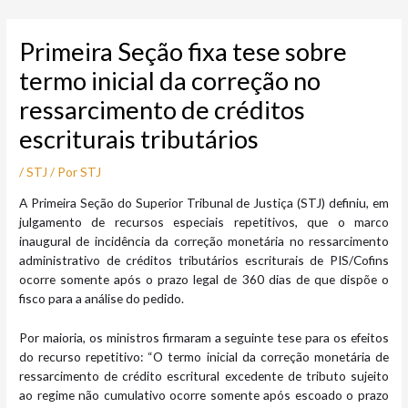
Ir
Post
para
navigation
Primeira Seção fixa tese sobre
o
conteúdo
termo inicial da correção no
ressarcimento de créditos
escriturais tributários
/
STJ
/ Por
STJ
​​A Primeira Seção do Superior Tribunal de Justiça (STJ) definiu, em
julgamento de recursos especiais repetitivos, que o marco
inaugural de incidência da correção monetária no ressarcimento
administrativo de créditos tributários escriturais de PIS/Cofins
ocorre somente após o prazo legal de 360 dias de que dispõe o
fisco para a análise do pedido.
Por maioria, os ministros firmaram a seguinte tese para os efeitos
do recurso repetitivo: “O termo inicial da correção monetária de
ressarcimento de crédito escritural excedente de tributo sujeito
ao regime não cumulativo ocorre somente após escoado o prazo