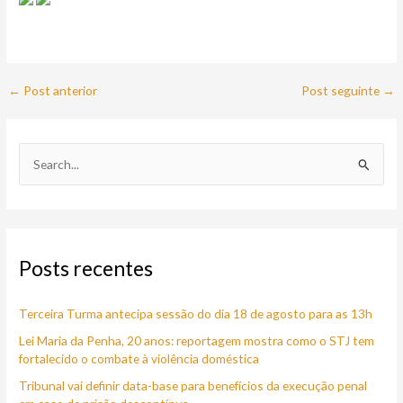
←
Post anterior
Post seguinte
→
P
e
s
q
Posts recentes
u
i
Terceira Turma antecipa sessão do dia 18 de agosto para as 13h
s
a
Lei Maria da Penha, 20 anos: reportagem mostra como o STJ tem
fortalecido o combate à violência doméstica
r
Tribunal vai definir data-base para benefícios da execução penal
p