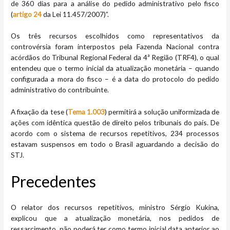
de 360 dias para a análise do pedido administrativo pelo fisco
(
artigo 24
da Lei 11.457/2007)”.
Os três recursos escolhidos como representativos da
controvérsia foram interpostos pela Fazenda Nacional contra
acórdãos do Tribunal Regional Federal da 4ª Região (TRF4), o qual
entendeu que o termo inicial da atualização monetária – quando
configurada a mora do fisco – é a data do protocolo do pedido
administrativo do contribuinte.
A fixação da tese (
Tema 1.003
) permitirá a solução uniformizada de
ações com idêntica questão de direito pelos tribunais do país. De
acordo com o sistema de recursos repetitivos, 234 processos
estavam suspensos em todo o Brasil aguardando a decisão do
STJ.
Preceden​​tes
O relator dos recursos repetitivos, ministro Sérgio Kukina,
explicou que a atualização monetária, nos pedidos de
ressarcimento, não poderá ter como termo inicial data anterior ao