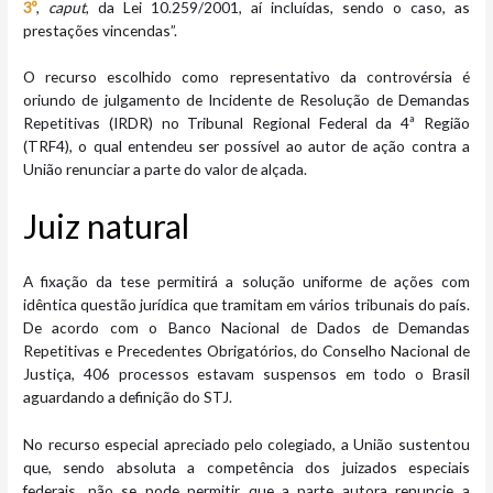
3º
,
caput
, da Lei 10.259/2001, aí incluídas, sendo o caso, as
prestações vincendas”.
O recurso escolhido como representativo da controvérsia é
oriundo de julgamento de Incidente de Resolução de Demandas
Repetitivas (IRDR) no Tribunal Regional Federal da 4ª Região
(TRF4), o qual entendeu ser possível ao autor de ação contra a
União renunciar a parte do valor de alçada.
Juiz n​​atural
A fixação da tese permitirá a solução uniforme de ações com
idêntica questão jurídica que tramitam em vários tribunais do país.
De acordo com o Banco Nacional de Dados de Demandas
Repetitivas e Precedentes Obrigatórios, do Conselho Nacional de
Justiça, 406 processos estavam suspensos em todo o Brasil
aguardando a definição do STJ.
No recurso especial apreciado pelo colegiado, a União sustentou
que, sendo absoluta a competência dos juizados especiais
federais, não se pode permitir que a parte autora renuncie a