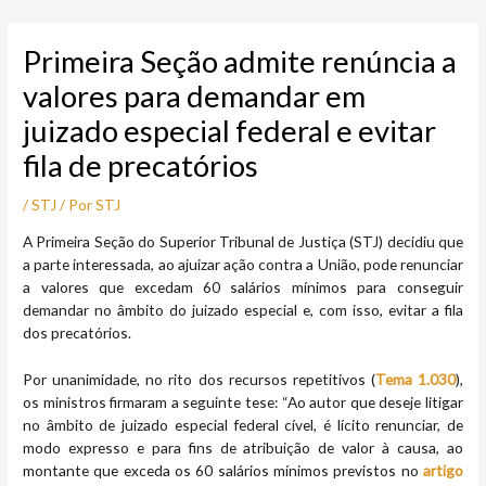
Ir
Post
para
navigation
Primeira Seção admite renúncia a
o
conteúdo
valores para demandar em
juizado especial federal e evitar
fila de precatórios
/
STJ
/ Por
STJ
A Primeira Seção do Superior Tribunal de Justiça (STJ) decidiu que
a parte interessada, ao ajuizar ação contra a União, pode renunciar
a valores que excedam 60 salários mínimos para conseguir
demandar no âmbito do juizado especial e, com isso, evitar a fila
dos precatórios.
Por unanimidade, no rito dos recursos repetitivos (
Tema 1.030
),
os ministros firmaram a seguinte tese: “Ao autor que deseje litigar
no âmbito de juizado especial federal cível, é lícito renunciar, de
modo expresso e para fins de atribuição de valor à causa, ao
montante que exceda os 60 salários mínimos previstos no
artigo