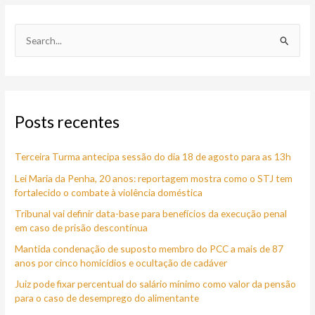
P
e
s
q
Posts recentes
u
i
Terceira Turma antecipa sessão do dia 18 de agosto para as 13h
s
a
Lei Maria da Penha, 20 anos: reportagem mostra como o STJ tem
fortalecido o combate à violência doméstica
r
Tribunal vai definir data-base para benefícios da execução penal
p
em caso de prisão descontínua
o
Mantida condenação de suposto membro do PCC a mais de 87
r
anos por cinco homicídios e ocultação de cadáver
:
Juiz pode fixar percentual do salário mínimo como valor da pensão
para o caso de desemprego do alimentante