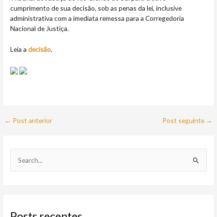
cumprimento de sua decisão, sob as penas da lei, inclusive
administrativa com a imediata remessa para a Corregedoria
Nacional de Justiça.
Leia a
decisão
.
←
Post anterior
Post seguinte
→
P
e
s
q
Posts recentes
u