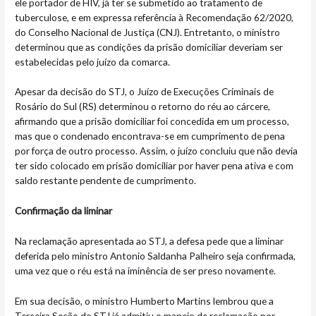
ele portador de HIV, já ter se submetido ao tratamento de
tuberculose, e em expressa referência à Recomendação 62/2020,
do Conselho Nacional de Justiça (CNJ). Entretanto, o ministro
determinou que as condições da prisão domiciliar deveriam ser
estabelecidas pelo juízo da comarca.
Apesar da decisão do STJ, o Juízo de Execuções Criminais de
Rosário do Sul (RS) determinou o retorno do réu ao cárcere,
afirmando que a prisão domiciliar foi concedida em um processo,
mas que o condenado encontrava-se em cumprimento de pena
por força de outro processo. Assim, o juízo concluiu que não devia
ter sido colocado em prisão domiciliar por haver pena ativa e com
saldo restante pendente de cumprimento.
Confirmação da liminar
Na reclamação apresentada ao STJ, a defesa pede que a liminar
deferida pelo ministro Antonio Saldanha Palheiro seja confirmada,
uma vez que o réu está na iminência de ser preso novamente.
Em sua decisão, o ministro Humberto Martins lembrou que a
Terceira Seção do STJ já admitiu o manejo de reclamação por