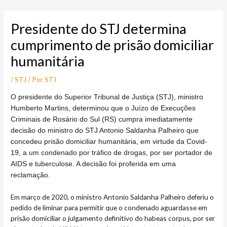
Ir
Post
para
navigation
Presidente do STJ determina
o
conteúdo
cumprimento de prisão domiciliar
humanitária
/
STJ
/ Por
STJ
O presidente do Superior Tribunal de Justiça (STJ), ministro
Humberto Martins, determinou que o Juízo de Execuções
Criminais de Rosário do Sul (RS) cumpra imediatamente
decisão do ministro do STJ Antonio Saldanha Palheiro que
concedeu prisão domiciliar humanitária, em virtude da Covid-
19, a um condenado por tráfico de drogas, por ser portador de
AIDS e tuberculose. A decisão foi proferida em uma
reclamação.
Em março de 2020, o ministro Antonio Saldanha Palheiro deferiu o
pedido de liminar para permitir que o condenado aguardasse em
prisão domiciliar o julgamento definitivo do habeas corpus, por ser