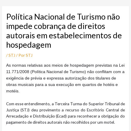
Ir
Post
para
navigation
Política Nacional de Turismo não
o
conteúdo
impede cobrança de direitos
autorais em estabelecimentos de
hospedagem
/
STJ
/ Por
STJ
A
s normas relativas aos meios de hospedagem previstas na Lei
11.771/2008 (Política Nacional de Turismo) não conflitam com a
exigência de prévia e expressa autorização dos titulares de
obras musicais para a sua execução em quartos de hotéis e
motéis.
Com esse entendimento, a Terceira Turma do Superior Tribunal de
Justiça (STJ) deu provimento a recurso do Escritório Central de
Arrecadação e Distribuição (Ecad) para reconhecer a obrigação do
pagamento de direitos autorais não recolhidos por um motel.