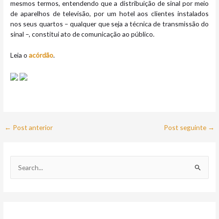
mesmos termos, entendendo que a distribuição de sinal por meio
de aparelhos de televisão, por um hotel aos clientes instalados
nos seus quartos – qualquer que seja a técnica de transmissão do
sinal –, constitui ato de comunicação ao público.
Leia o
acórdão
.
←
Post anterior
Post seguinte
→
P
e
s
q