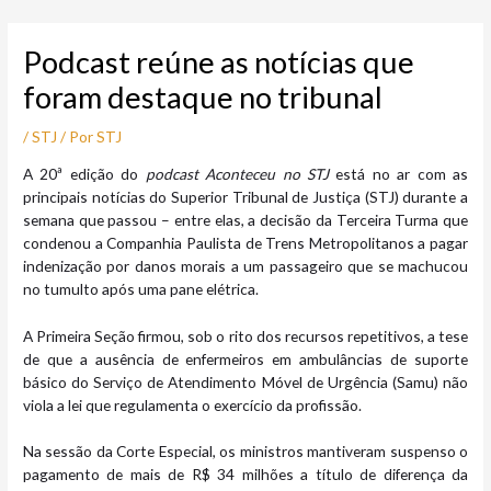
Ir
Post
para
navigation
Podcast reúne as notícias que
o
conteúdo
foram destaque no tribunal
/
STJ
/ Por
STJ
​A 20ª edição do
podcast Aconteceu no STJ
está no ar com as
principais notícias do Superior Tribunal de Justiça (STJ) durante a
semana que passou – entre elas, a decisão da Terceira Turma que
condenou a Companhia Paulista de Trens Metropolitanos a pagar
indenização por danos morais a um passageiro que se machucou
no tumulto após uma pane elétrica.
A Primeira Seção firmou, sob o rito dos recursos repetitivos, a tese
de que a ausência de enfermeiros em ambulâncias de suporte
básico do Serviço de Atendimento Móvel de Urgência (Samu) não
viola a lei que regulamenta o exercício da profissão.
Na sessão da Corte Especial, os ministros mantiveram suspenso o
pagamento de mais de R$ 34 milhões a título de diferença da