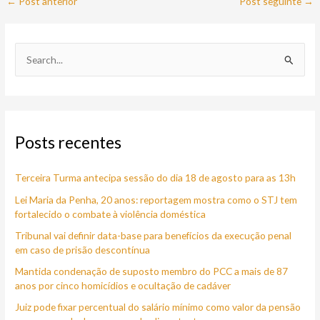
←
Post anterior
Post seguinte
→
P
e
s
q
Posts recentes
u
i
Terceira Turma antecipa sessão do dia 18 de agosto para as 13h
s
a
Lei Maria da Penha, 20 anos: reportagem mostra como o STJ tem
fortalecido o combate à violência doméstica
r
Tribunal vai definir data-base para benefícios da execução penal
p
em caso de prisão descontínua
o
Mantida condenação de suposto membro do PCC a mais de 87
r
anos por cinco homicídios e ocultação de cadáver
:
Juiz pode fixar percentual do salário mínimo como valor da pensão