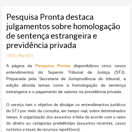
Ir
Post
para
navigation
Pesquisa Pronta destaca
o
conteúdo
julgamentos sobre homologação
de sentença estrangeira e
previdência privada
/
STJ
/ Por
STJ
A página da
Pesquisa Pronta
disponibilizou cinco novos
entendimentos do Superior Tribunal de Justiça (STJ).
Preparada pela Secretaria de Jurisprudência do tribunal, a
edição aborda temas como a homologação de sentença
estrangeira e o pagamento de valores na previdência privada.
O serviço tem o objetivo de divulgar os entendimentos jurídicos
do STJ por meio da consulta, em tempo real, sobre determinados
temas. A organização dos assuntos é feita de acordo com o ramo
do direito ou categorias predefinidas (assuntos recentes, casos
notórios e teses de recursos repetitivos).