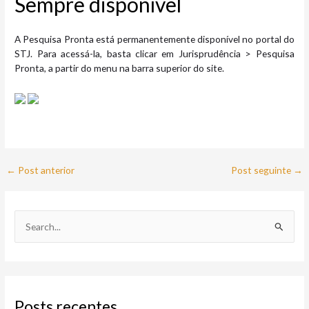
Sempre disponível
A Pesquisa Pronta está permanentemente disponível no portal do
STJ. Para acessá-la, basta clicar em Jurisprudência > Pesquisa
Pronta, a partir do menu na barra superior do site.
←
Post anterior
Post seguinte
→
P
e
s
q
Posts recentes
u