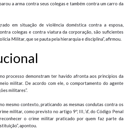
sparou a arma contra seus colegas e também contra um carro da
lagrado em situação de violência doméstica contra a esposa,
ntra colegas e contra viatura da corporação, são suficientes
cia Militar, que se pauta pela hierarquia e disciplina”, afirmou.
ucional
no processo demonstram ter havido afronta aos princípios da
o meio militar. De acordo com ele, o comportamento do agente
ões militares”.
l, no mesmo contexto, praticando as mesmas condutas contra os
me militar, como previsto no artigo 9º, III, ‘d’, do Código Penal
 reconhecer o crime militar praticado por quem faz parte da
stituição”, apontou.