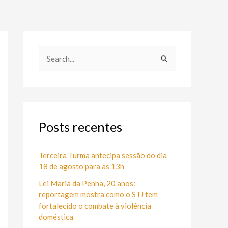
P
e
s
q
u
Posts recentes
i
s
Terceira Turma antecipa sessão do dia
18 de agosto para as 13h
a
Lei Maria da Penha, 20 anos:
r
reportagem mostra como o STJ tem
p
fortalecido o combate à violência
o
doméstica