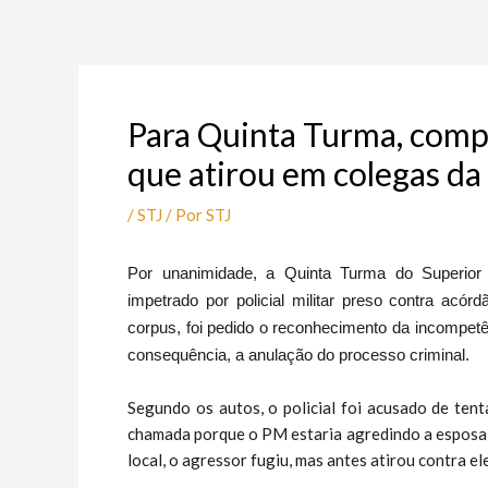
Ir
Post
para
navigation
o
conteúdo
Para Quinta Turma, compe
que atirou em colegas da
/
STJ
/ Por
STJ
P
or unanimidade, a Quinta Turma do Superior
impetrado por policial militar preso contra acór
corpus, foi pedido o reconhecimento da incompetênc
consequência, a anulação do processo criminal.
Segundo os autos, o policial foi acusado de tent
chamada porque o PM estaria agredindo a esposa d
local, o agressor fugiu, mas antes atirou contra el