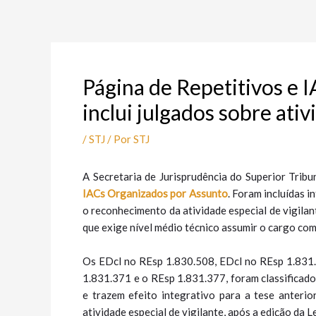
Ir
Post
para
navigation
o
conteúdo
Página de Repetitivos e 
inclui julgados sobre ativ
/
STJ
/ Por
STJ
A Secretaria de Jurisprudência do Superior Tribu
IACs Organizados por ​Assunto
. Foram incluídas 
o reconhecimento da atividade especial de vigila
que exige nível médio técnico assumir o cargo com
Os EDcl no REsp 1.830.508, EDcl no REsp 1.831
1.831.371 e o REsp 1.831.377, foram classificados
e trazem efeito integrativo para a tese anteri
atividade especial de vigilante, após a edição da