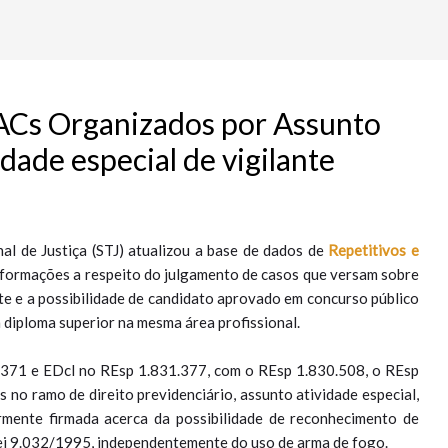
IACs Organizados por Assunto
idade especial de vigilante
nal de Justiça (STJ) atualizou a base de dados de
Repetitivos e
informações a respeito do julgamento de casos que versam sobre
nte e a possibilidade de candidato aprovado em concurso público
 diploma superior na mesma área profissional.
.371 e EDcl no REsp 1.831.377, com o REsp 1.830.508, o REsp
 no ramo de direito previdenciário, assunto atividade especial,
ormente firmada acerca da possibilidade de reconhecimento de
 Lei 9.032/1995, independentemente do uso de arma de fogo.