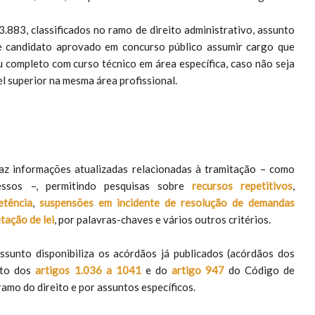
883, classificados no ramo de direito administrativo, assunto
de candidato aprovado em concurso público assumir cargo que
ou completo com curso técnico em área específica, caso não seja
el superior na mesma área profissional.
az informações atualizadas relacionadas à tramitação – como
essos –, permitindo pesquisas sobre
recursos repetitivos
,
etência
,
suspensões em incidente de resolução de demandas
tação de lei
, por palavras-chaves e vários outros critérios.
sunto disponibiliza os acórdãos já publicados (acórdãos dos
rito dos
artigos 1.036 a 1041
e do
artigo 947
do Código de
amo do direito e por assuntos específicos.