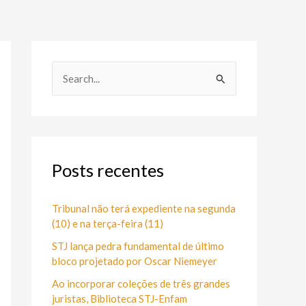
P
e
s
q
u
Posts recentes
i
s
Tribunal não terá expediente na segunda
(10) e na terça-feira (11)
a
STJ lança pedra fundamental de último
r
bloco projetado por Oscar Niemeyer
p
Ao incorporar coleções de três grandes
o
juristas, Biblioteca STJ-Enfam