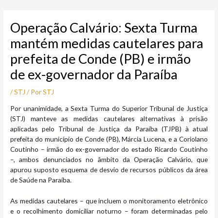
Ir
Post
para
navigation
Operação Calvário: Sexta Turma
o
conteúdo
mantém medidas cautelares para
prefeita de Conde (PB) e irmão
de ex-governador da Paraíba
/
STJ
/ Por
STJ
​Por unanimidade, a Sexta Turma do Superior Tribunal de Justiça
(STJ) manteve as medidas cautelares alternativas à prisão
aplicadas pelo Tribunal de Justiça da Paraíba (TJPB) à atual
prefeita do município de Conde (PB), Márcia Lucena, e a Coriolano
Coutinho – irmão do ex-governador do estado Ricardo Coutinho
–, ambos denunciados no âmbito da Operação Calvário, que
apurou suposto esquema de desvio de recursos públicos da área
de Saúde na Paraíba.
As medidas cautelares – que incluem o monitoramento eletrônico
e o recolhimento domiciliar noturno – foram determinadas pelo