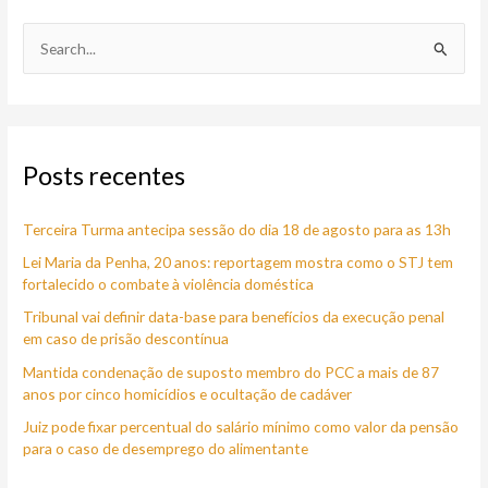
P
e
s
q
Posts recentes
u
i
Terceira Turma antecipa sessão do dia 18 de agosto para as 13h
s
a
Lei Maria da Penha, 20 anos: reportagem mostra como o STJ tem
fortalecido o combate à violência doméstica
r
Tribunal vai definir data-base para benefícios da execução penal
p
em caso de prisão descontínua
o
Mantida condenação de suposto membro do PCC a mais de 87
r
anos por cinco homicídios e ocultação de cadáver
:
Juiz pode fixar percentual do salário mínimo como valor da pensão
para o caso de desemprego do alimentante