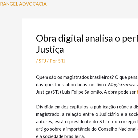
Ir
Post
RANGEL ADVOCACIA
para
navigation
o
conteúdo
Obra digital analisa o per
Justiça
/
STJ
/ Por
STJ
​Quem são os magistrados brasileiros? O que pens
das questões abordadas no livro
Magistratura 
Justiça (STJ) Luis Felipe Salomão. A obra pode ser
Dividida em dez capítulos, a publicação reúne a 
magistrado, a relação entre o Judiciário e a soci
autores, está o presidente do STJ e ex-correged
artigo sobre a importância do Conselho Nacional d
e a sociedade brasileira.