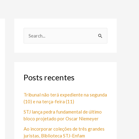
P
e
s
q
u
Posts recentes
i
s
Tribunal não terá expediente na segunda
(10) e na terça-feira (11)
a
STJ lança pedra fundamental de último
r
bloco projetado por Oscar Niemeyer
p
Ao incorporar coleções de três grandes
o
juristas, Biblioteca STJ-Enfam