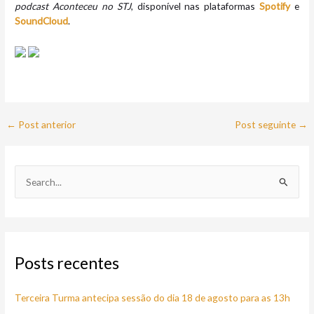
podcast Aconteceu no STJ
, disponível nas plataformas
Spotify
e
SoundCloud
.
←
Post anterior
Post seguinte
→
P
e
s
q
Posts recentes
u
i
Terceira Turma antecipa sessão do dia 18 de agosto para as 13h
s