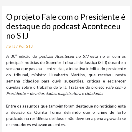
Ir
Post
para
navigation
O projeto Fale com o Presidente é
o
conteúdo
destaque do podcast Aconteceu
no STJ
/
STJ
/ Por
STJ
​A 30ª edição do
podcast Aconteceu no STJ
está no ar com as
principais notícias do Superior Tribunal de Justiça (STJ) durante a
semana que passou – entre elas, a iniciativa inédita, do presidente
do tribunal, ministro Humberto Martins, que recebeu nesta
semana cidadãos para ouvir sugestões, críticas e esclarecer
dúvidas sobre o trabalho do STJ. Trata-se do projeto
Fale com o
Presidente – de mãos dadas: magistratura e cidadania
.
Entre os assuntos que também foram destaque no noticiário está
a decisão da Quinta Turma definindo que o crime de furto
praticado na residência de idosos não deve ter a pena agravada se
os moradores estavam ausentes.