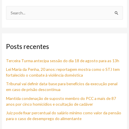
P
e
s
q
Posts recentes
u
i
Terceira Turma antecipa sessão do dia 18 de agosto para as 13h
s
a
Lei Maria da Penha, 20 anos: reportagem mostra como o STJ tem
fortalecido o combate à violência doméstica
r
Tribunal vai definir data-base para benefícios da execução penal
p
em caso de prisão descontínua
o
Mantida condenação de suposto membro do PCC a mais de 87
r
anos por cinco homicídios e ocultação de cadáver
:
Juiz pode fixar percentual do salário mínimo como valor da pensão
para o caso de desemprego do alimentante