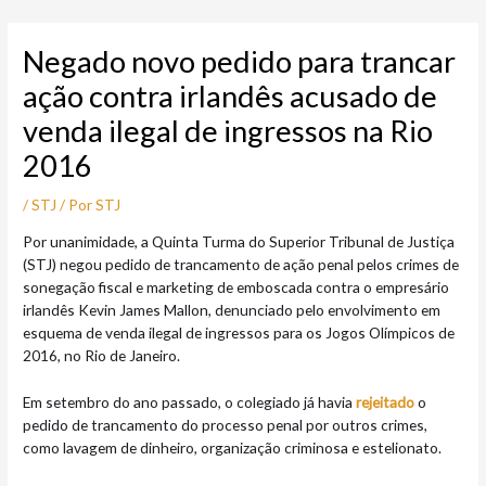
Ir
Post
para
navigation
Negado novo pedido para trancar
o
conteúdo
ação contra irlandês acusado de
venda ilegal de ingressos na Rio
2016
/
STJ
/ Por
STJ
​Por unanimidade, a Quinta Turma do Superior Tribunal de Justiça
(STJ) negou pedido de trancamento de ação penal pelos crimes de
sonegação fiscal e marketing de emboscada contra o empresário
irlandês Kevin James Mallon, denunciado pelo envolvimento em
esquema de venda ilegal de ingressos para os Jogos Olímpicos de
2016, no Rio de Janeiro.
Em setembro do ano passado, o colegiado já havia
rejeitado
o
pedido de trancamento do processo penal por outros crimes,
como lavagem de dinheiro, organização criminosa e estelionato.