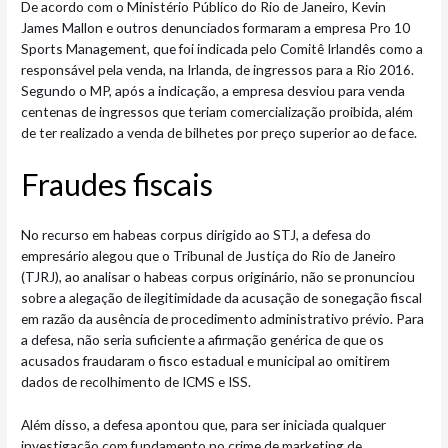
De acordo com o Ministério Público do Rio de Janeiro, Kevin
James Mallon e outros denunciados formaram a empresa Pro 10
Sports Management, que foi indicada pelo Comitê Irlandês como a
responsável pela venda, na Irlanda, de ingressos para a Rio 2016.
Segundo o MP, após a indicação, a empresa desviou para venda
centenas de ingressos que teriam comercialização proibida, além
de ter realizado a venda de bilhetes por preço superior ao de face.
Fraudes fis​​cais
No recurso em habeas corpus dirigido ao STJ, a defesa do
empresário alegou que o Tribunal de Justiça do Rio de Janeiro
(TJRJ), ao analisar o habeas corpus originário, não se pronunciou
sobre a alegação de ilegitimidade da acusação de sonegação fiscal
em razão da ausência de procedimento administrativo prévio. Para
a defesa, não seria suficiente a afirmação genérica de que os
acusados fraudaram o fisco estadual e municipal ao omitirem
dados de recolhimento de ICMS e ISS.
Além disso, a defesa apontou que, para ser iniciada qualquer
investigação com fundamento no crime de marketing de