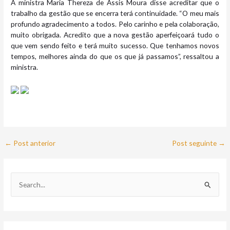
A ministra Maria Thereza de Assis Moura disse acreditar que o
trabalho da gestão que se encerra terá continuidade. “O meu mais
profundo agradecimento a todos. Pelo carinho e pela colaboração,
muito obrigada. Acredito que a nova gestão aperfeiçoará tudo o
que vem sendo feito e terá muito sucesso. Que tenhamos novos
tempos, melhores ainda do que os que já passamos”, ressaltou a
ministra.
←
Post anterior
Post seguinte
→
P
e
s
q