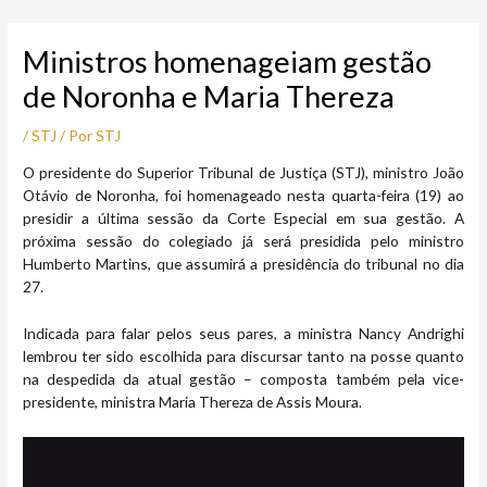
Ir
Post
para
navigation
Ministros homenageiam gestão
o
conteúdo
de Noronha e Maria Thereza
/
STJ
/ Por
STJ
​​​O presidente do Superior Tribunal de Justiça (STJ), ministro João
Otávio de Noronha, foi homenageado nesta quarta-feira (19) ao
presidir a última sessão da Corte Especial em sua gestão. A
próxima sessão do colegiado já será presidida pelo ministro
Humberto Martins, que assumirá a presidência do tribunal no dia
27.
Indicada para falar pelos seus pares, a ministra Nancy Andrighi
lembrou ter sido escolhida para discursar tanto na posse quanto
na despedida da atual gestão – composta também pela vice-
presidente, ministra Maria Thereza de Assis Moura.