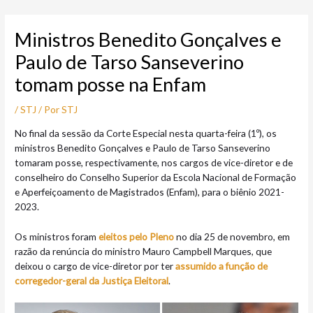
Ir
Post
para
navigation
Ministros Benedito Gonçalves e
o
conteúdo
Paulo de Tarso Sanseverino
tomam posse na Enfam
/
STJ
/ Por
STJ
No final da sessão da Corte Especial nesta quarta-feira (1º), os
ministros Benedito Gonçalves e Paulo de Tarso Sanseverino
tomaram posse, respectivamente, nos cargos de vice-diretor e de
conselheiro do Conselho Superior da Escola Nacional de Formação
e Aperfeiçoamento de Magistrados (Enfam), para o biênio 2021-
2023.
Os ministros foram
eleitos pelo Pleno
no dia 25 de novembro, em
razão da renúncia do ministro Mauro Campbell Marques, que
deixou o cargo de vice-diretor por ter
assumido a função de
corregedor-geral da Justiça Eleitoral
.