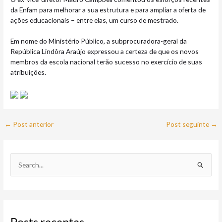
da Enfam para melhorar a sua estrutura e para ampliar a oferta de
ações educacionais – entre elas, um curso de mestrado.
Em nome do Ministério Público, a subprocuradora-geral da
República Lindôra Araújo expressou a certeza de que os novos
membros da escola nacional terão sucesso no exercício de suas
atribuições.
←
Post anterior
Post seguinte
→
P
e
s
q
u