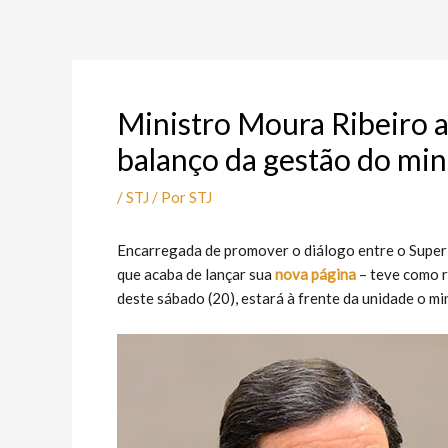
Ir
Post
para
navigation
o
conteúdo
Ministro Moura Ribeiro a
balanço da gestão do min
/
STJ
/ Por
STJ
Encarregada de promover o diálogo entre o Superio
que acaba de lançar sua
nova página
– teve como r
deste sábado (20), estará à frente da unidade o m