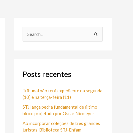
P
e
s
q
u
Posts recentes
i
s
Tribunal não terá expediente na segunda
(10) e na terça-feira (11)
a
STJ lança pedra fundamental de último
r
bloco projetado por Oscar Niemeyer
p
Ao incorporar coleções de três grandes
o
juristas, Biblioteca STJ-Enfam