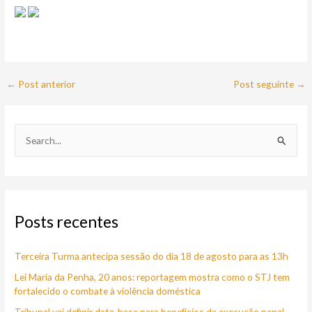
←
Post anterior
Post seguinte
→
P
e
s
q
Posts recentes
u
i
Terceira Turma antecipa sessão do dia 18 de agosto para as 13h
s
a
Lei Maria da Penha, 20 anos: reportagem mostra como o STJ tem
fortalecido o combate à violência doméstica
r
Tribunal vai definir data-base para benefícios da execução penal