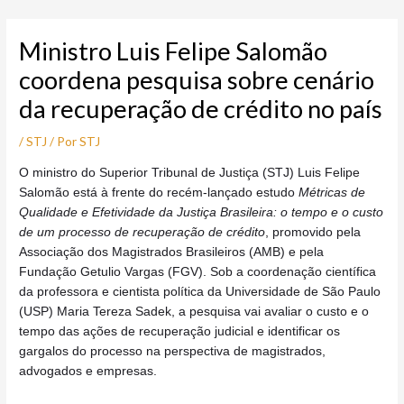
Ir
Post
para
navigation
Ministro Luis Felipe Salomão
o
conteúdo
coordena pesquisa sobre cenário
da recuperação de crédito no país
/
STJ
/ Por
STJ
O
ministro do Superior Tribunal de Justiça (STJ) Luis Felipe
Salomão está à frente do recém-lançado estudo
Métricas de
Qualidade e Efetividade da Justiça Brasileira: o tempo e o custo
de um processo de recuperação de crédito
, promovido pela
Associação dos Magistrados Brasileiros (AMB) e pela
Fundação Getulio Vargas (FGV). Sob a coordenação científica
da professora e cientista política da Universidade de São Paulo
(USP) Maria Tereza Sadek, a pesquisa vai avaliar o custo e o
tempo das ações de recuperação judicial e identificar os
gargalos do processo na perspectiva de magistrados,
advogados e empresas.