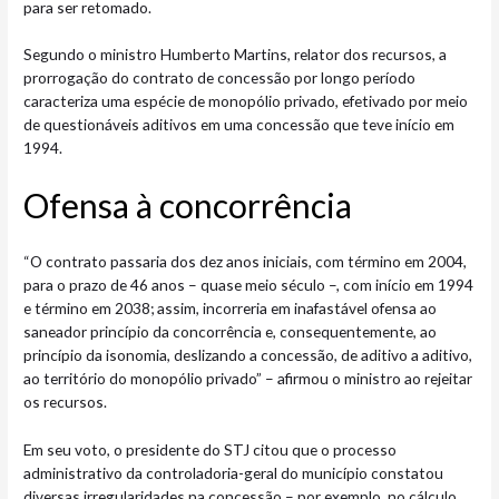
para ser retomado.
Segundo o ministro Humberto Martins, relator dos recursos, a
prorrogação do contrato de concessão por longo período
caracteriza uma espécie de monopólio privado, efetivado por meio
de questionáveis aditivos em uma concessão que teve início em
1994.
Ofensa à concor​​rência
“O contrato passaria dos dez anos iniciais, com término em 2004,
para o prazo de 46 anos – quase meio século –, com início em 1994
e término em 2038; assim, incorreria em inafastável ofensa ao
saneador princípio da concorrência e, consequentemente, ao
princípio da isonomia, deslizando a concessão, de aditivo a aditivo,
ao território do monopólio privado” – afirmou o ministro ao rejeitar
os recursos.
Em seu voto, o presidente do STJ citou que o processo
administrativo da controladoria-geral do município constatou
diversas irregularidades na concessão – por exemplo, no cálculo