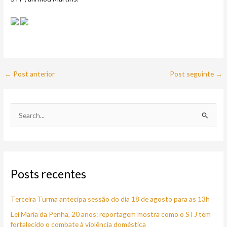
←
Post anterior
Post seguinte
→
P
e
s
q
Posts recentes
u
i
Terceira Turma antecipa sessão do dia 18 de agosto para as 13h
s
a
Lei Maria da Penha, 20 anos: reportagem mostra como o STJ tem
fortalecido o combate à violência doméstica
r