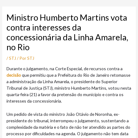
Ir
Post
para
navigation
Ministro Humberto Martins vota
o
conteúdo
contra interesses da
concessionária da Linha Amarela,
no Rio
/
STJ
/ Por
STJ
​Durante o julgamento, na Corte Especial, de recursos contra a
decisão
que permitiu que a Prefeitura do Rio de Janeiro retomasse
a administração da Linha Amarela, o presidente do Superior
Tribunal de Justiça (STJ), ministro Humberto Martins, votou nesta
quarta-feira (21) a favor da pretensão do município e contra os
interesses da concessionária.
Um pedido de vista do ministro João Otávio de Noronha, ex-
presidente do tribunal, interrompeu o julgamento, sustentando a
complexidade da matéria e o fato de não ter atendido as partes do
processo por dificuldades na agenda. O julgamento não tem data