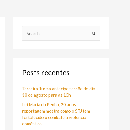
P
e
s
q
u
Posts recentes
i
s
Terceira Turma antecipa sessão do dia
18 de agosto para as 13h
a
Lei Maria da Penha, 20 anos:
r
reportagem mostra como o STJ tem
p
fortalecido o combate à violência
o
doméstica