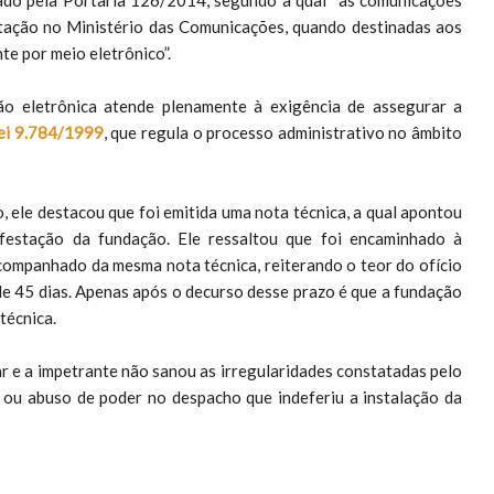
ado pela Portaria 126/2014, segundo a qual “as comunicações
tação no Ministério das Comunicações, quando destinadas aos
te por meio eletrônico”.
o eletrônica atende plenamente à exigência de assegurar a
ei 9.784/1999
, que regula o processo administrativo no âmbito
ele destacou que foi emitida uma nota técnica, a qual apontou
ifestação da fundação. Ele ressaltou que foi encaminhado à
companhado da mesma nota técnica, reiterando o teor do ofício
de 45 dias. Apenas após o decurso desse prazo é que a fundação
técnica.
r e a impetrante não sanou as irregularidades constatadas pelo
 ou abuso de poder no despacho que indeferiu a instalação da