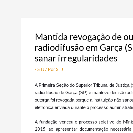
Ir
Post
para
navigation
o
conteúdo
Mantida revogação de ou
radiodifusão em Garça (S
sanar irregularidades
/
STJ
/ Por
STJ
A Primeira Seção do Superior Tribunal de Justiç
radiodifusão de Garça (SP) e manteve decisão adm
outorga foi revogada porque a instituição não san
eletrônica enviada durante o processo administrati
A fundação venceu o processo seletivo do Minis
2015, ao apresentar documentação necessária p