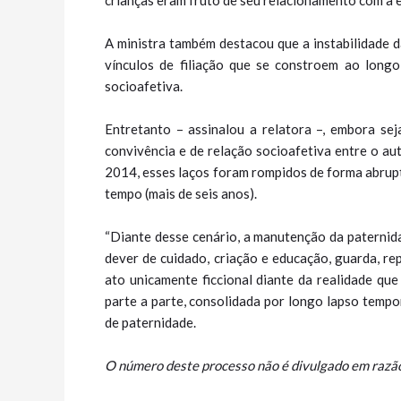
crianças eram fruto de seu relacionamento com a 
A ministra também destacou que a instabilidade d
vínculos de filiação que se constroem ao long
socioafetiva.
Entretanto – assinalou a relatora –, embora s
convivência e de relação socioafetiva entre o au
2014, esses laços foram rompidos de forma abrupt
tempo (mais de seis anos).
“Diante desse cenário, a manutenção da paternida
dever de cuidado, criação e educação, guarda, repr
ato unicamente ficcional diante da realidade qu
parte a parte, consolidada por longo lapso tempor
de paternidade.
O número deste processo não é divulgado em razão 