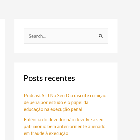
P
e
s
q
u
Posts recentes
i
s
Podcast STJ No Seu Dia discute remição
de pena por estudo e o papel da
a
educação na execução penal
r
Falência do devedor não devolve a seu
p
patrimônio bem anteriormente alienado
o
em fraude à execução