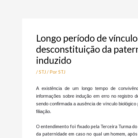
Ir
Post
para
navigation
o
conteúdo
Longo período de vínculo
desconstituição da pate
induzido
/
STJ
/ Por
STJ
A existência de um longo tempo de convivênci
informações sobre indução em erro no registro do
sendo confirmada a ausência de vínculo biológico
filiação.
O entendimento foi fixado pela Terceira Turma do 
da paternidade em caso no qual um homem, após