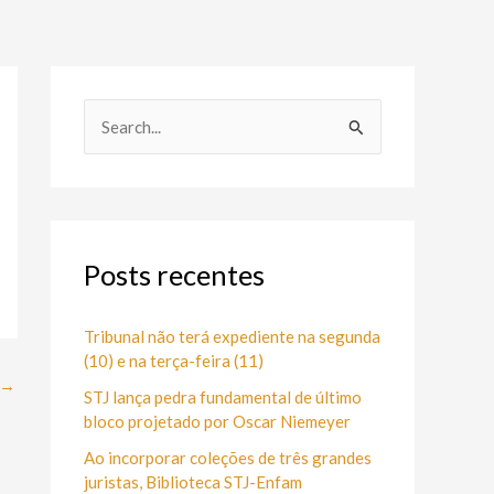
P
e
s
q
u
Posts recentes
i
s
Tribunal não terá expediente na segunda
(10) e na terça-feira (11)
a
→
STJ lança pedra fundamental de último
r
bloco projetado por Oscar Niemeyer
p
Ao incorporar coleções de três grandes
o
juristas, Biblioteca STJ-Enfam