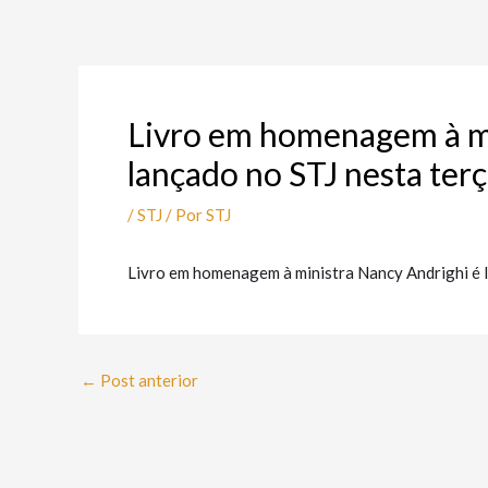
Ir
Post
para
navigation
o
conteúdo
Livro em homenagem à mi
lançado no STJ nesta terça
/
STJ
/ Por
STJ
Livro em homenagem à ministra Nancy Andrighi é l
←
Post anterior