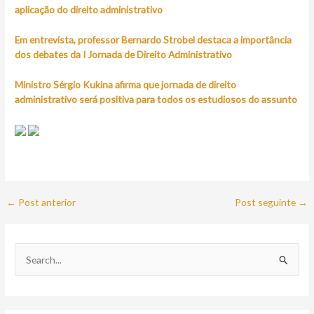
aplicação do direito administrativo
Em entrevista, professor Bernardo Strobel destaca a importância
dos debates da I Jornada de Direito Administrativo
Ministro Sérgio Kukina afirma que jornada de direito
administrativo será positiva para todos os estudiosos do assunto
←
Post anterior
Post seguinte
→
P
e
s