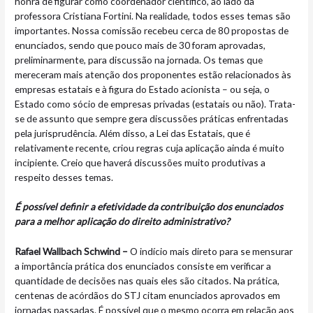
honra de figurar como coordenador científico, ao lado da
professora Cristiana Fortini. Na realidade, todos esses temas são
importantes. Nossa comissão recebeu cerca de 80 propostas de
enunciados, sendo que pouco mais de 30 foram aprovadas,
preliminarmente, para discussão na jornada. Os temas que
mereceram mais atenção dos proponentes estão relacionados às
empresas estatais e à figura do Estado acionista – ou seja, o
Estado como sócio de empresas privadas (estatais ou não). Trata-
se de assunto que sempre gera discussões práticas enfrentadas
pela jurisprudência. Além disso, a Lei das Estatais, que é
relativamente recente, criou regras cuja aplicação ainda é muito
incipiente. Creio que haverá discussões muito produtivas a
respeito desses temas.
É possível definir a efetividade da contribuição dos enunciados
para a melhor aplicação do direito administrativo?
Rafael Wallbach Schwind –
O indício mais direto para se mensurar
a importância prática dos enunciados consiste em verificar a
quantidade de decisões nas quais eles são citados. Na prática,
centenas de acórdãos do STJ citam enunciados aprovados em
jornadas passadas. É possível que o mesmo ocorra em relação aos