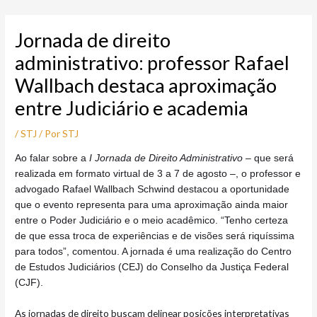
Ir
Post
para
navigation
Jornada de direito
o
conteúdo
administrativo: professor Rafael
Wallbach destaca aproximação
entre Judiciário e academia
/
STJ
/ Por
STJ
A
o falar sobre a
I Jornada de Direito Administrativo
– que será
realizada em formato virtual de 3 a 7 de agosto –, o professor e
advogado Rafael Wallbach Schwind destacou a oportunidade
que o evento representa para uma
aproximação ainda maior
entre o Poder Judiciário e o meio acadêmico. “Tenho certeza
de que essa troca de experiências e de visões será riquíssima
para todos”, comentou. A jornada é uma realização do Centro
de Estudos Judiciários (CEJ) do Conselho da Justiça Federal
(CJF).
As jornadas de direito buscam delinear posições interpretativas