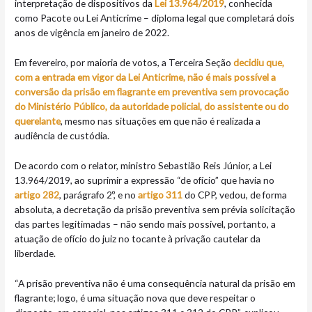
interpretação de dispositivos da
Lei 13.964/2019
, conhecida
como Pacote ou Lei Anticrime – diploma legal que completará dois
anos de vigência em janeiro de 2022.
Em fevereiro, por maioria de votos, a Terceira Seção
decidiu que,
com a entrada em vigor da Lei Anticrime, não é mais possível a
conversão da prisão em flagrante em preventiva sem provocação
do Ministério Público, da autoridade policial, do assistente ou do
querelante
, mesmo nas situações em que não é realizada a
audiência de custódia.
De acordo com o relator, ministro Sebastião Reis Júnior, a Lei
13.964/2019, ao suprimir a expressão “de ofício” que havia no
artigo 282
, parágrafo 2º, e no
artigo 311
do CPP, vedou, de forma
absoluta, a decretação da prisão preventiva sem prévia solicitação
das partes legitimadas – não sendo mais possível, portanto, a
atuação de ofício do juiz no tocante à privação cautelar da
liberdade.
“A prisão preventiva não é uma consequência natural da prisão em
flagrante; logo, é uma situação nova que deve respeitar o