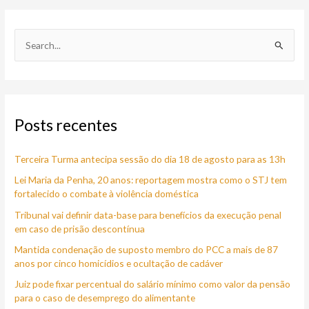
P
e
s
q
Posts recentes
u
i
Terceira Turma antecipa sessão do dia 18 de agosto para as 13h
s
a
Lei Maria da Penha, 20 anos: reportagem mostra como o STJ tem
fortalecido o combate à violência doméstica
r
Tribunal vai definir data-base para benefícios da execução penal
p
em caso de prisão descontínua
o
Mantida condenação de suposto membro do PCC a mais de 87
r
anos por cinco homicídios e ocultação de cadáver
:
Juiz pode fixar percentual do salário mínimo como valor da pensão
para o caso de desemprego do alimentante