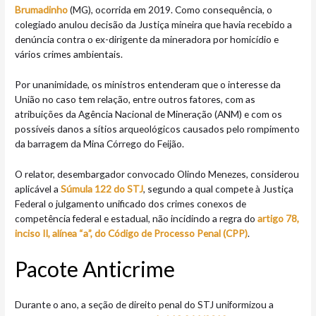
Brumadinho
(MG), ocorrida em 2019. Como consequência, o
colegiado anulou decisão da Justiça mineira que havia recebido a
denúncia contra o ex-dirigente da mineradora por homicídio e
vários crimes ambientais.
Por unanimidade, os ministros entenderam que o interesse da
União no caso tem relação, entre outros fatores, com as
atribuições da Agência Nacional de Mineração (ANM) e com os
possíveis danos a sítios arqueológicos causados pelo rompimento
da barragem da Mina Córrego do Feijão.
O relator, desembargador convocado Olindo Menezes, considerou
aplicável a
Súmula 122 do STJ
, segundo a qual compete à Justiça
Federal o julgamento unificado dos crimes conexos de
competência federal e estadual, não incidindo a regra do
artigo 78,
inciso II, alínea “a”, do Código de Processo Penal (CPP)
.
Pacote Anticrime
Durante o ano, a seção de direito penal do STJ uniformizou a