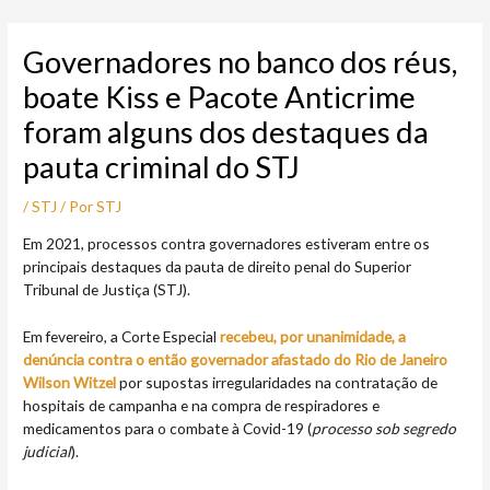
Ir
Post
para
navigation
Governadores no banco dos réus,
o
conteúdo
boate Kiss e Pacote Anticrime
foram alguns dos destaques da
pauta criminal do STJ
/
STJ
/ Por
STJ
Em 2021, processos contra governadores estiveram entre os
principais destaques da pauta de direito penal do Superior
Tribunal de Justiça (STJ).
Em fevereiro, a Corte Especial
recebeu, por unanimidade, a
denúncia contra o então governador afastado do Rio de Janeiro
Wilson Witzel
por supostas irregularidades na contratação de
hospitais de campanha e na compra de respiradores e
medicamentos para o combate à Covid-19 (
processo sob segredo
judicial
).