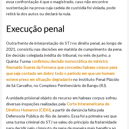
essa confrontação é que o magistrado, caso não encontre
sustentação na prova cuja cadeia de custódia foi violada, pode
retirá-la dos autos ou declará-la nula.
Execução penal
Outra frente de interpretação do STJ no direito penal, ao longo de
2021, consistiu nas decisões em matéria de cumprimento da pena.
Em decisão colegiada inédita do tribunal, no mês de junho, a
Quinta Turma
confirmou decisão monocrática do ministro
Reynaldo Soares da Fonseca que concedeu habeas corpus para
que seja contado em dobro todo o período em que um homem
esteve preso em situação degradante
no Instituto Penal Plácido
de Sá Carvalho, no Complexo Penitenciário de Bangu (RJ).
A unidade prisional objeto do recurso em habeas corpus sofreu
diversas inspeções realizadas pela
Corte Interamericana de
Direitos Humanos (CIDH)
, a partir de denúncia feita pela
Defensoria Pública do Rio de Janeiro. Essa foi a primeira vez que
uma turma criminal do STJ se valeu do princípio da fraternidade
para decidir pelo cômputo da pena de maneira mais benéfica ao