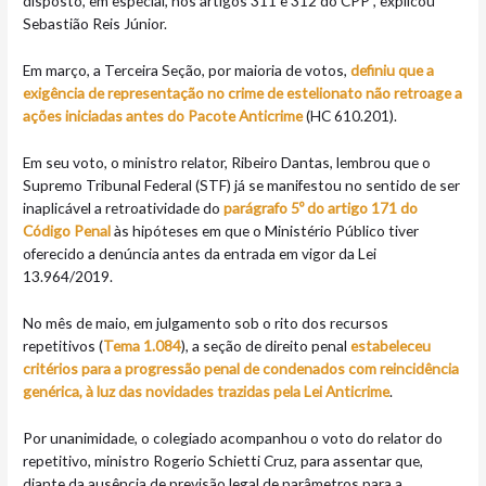
disposto, em especial, nos artigos 311 e 312 do CPP”, explicou
Sebastião Reis Júnior.
Em março, a Terceira Seção, por maioria de votos,
definiu que a
exigência de representação no crime de estelionato não retroage a
ações iniciadas antes do Pacote Anticrime
(HC 610.201).
Em seu voto, o ministro relator, Ribeiro Dantas, lembrou que o
Supremo Tribunal Federal (STF) já se manifestou no sentido de ser
inaplicável a retroatividade do
parágrafo 5º do artigo 171 do
Código Penal
às hipóteses em que o Ministério Público tiver
oferecido a denúncia antes da entrada em vigor da Lei
13.964/2019.
No mês de maio, em julgamento sob o rito dos recursos
repetitivos (
Tema 1.084
), a seção de direito penal
estabeleceu
critérios para a progressão penal de condenados com reincidência
genérica, à luz das novidades trazidas pela Lei Anticrime
.
Por unanimidade, o colegiado acompanhou o voto do relator do
repetitivo, ministro Rogerio Schietti Cruz, para assentar que,
diante da ausência de previsão legal de parâmetros para a