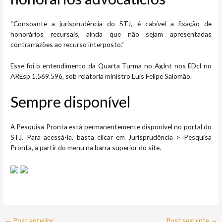
“Consoante a jurisprudência do STJ, é cabível a fixação de
honorários recursais, ainda que não sejam apresentadas
contrarrazões ao recurso interposto.”
Esse foi o entendimento da Quarta Turma no AgInt nos EDcl no
AREsp 1.569.596, sob relatoria ministro Luis Felipe Salomão.
Sempre disp​onível
A Pesquisa Pronta está permanentemente disponível no portal do
STJ. Para acessá-la, basta clicar em Jurisprudência > Pesquisa
Pronta, a partir do menu na barra superior do site.
←
Post anterior
Post seguinte
→