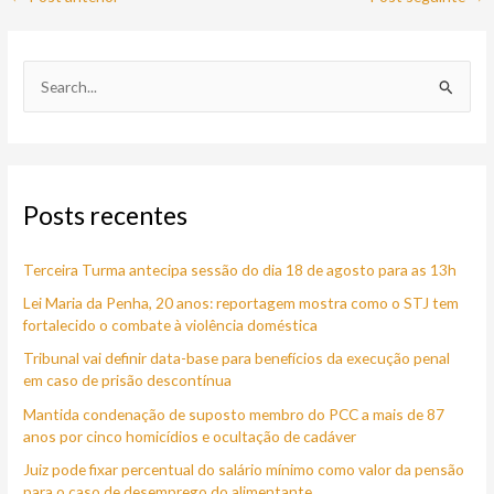
P
e
s
q
Posts recentes
u
i
Terceira Turma antecipa sessão do dia 18 de agosto para as 13h
s
a
Lei Maria da Penha, 20 anos: reportagem mostra como o STJ tem
fortalecido o combate à violência doméstica
r
Tribunal vai definir data-base para benefícios da execução penal
p
em caso de prisão descontínua
o
Mantida condenação de suposto membro do PCC a mais de 87
r
anos por cinco homicídios e ocultação de cadáver
:
Juiz pode fixar percentual do salário mínimo como valor da pensão
para o caso de desemprego do alimentante