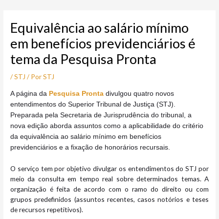
Ir
Post
para
navigation
Equivalência ao salário mínimo
o
conteúdo
em benefícios previdenciários é
tema da Pesquisa Pronta
/
STJ
/ Por
STJ
A
página da
Pesquisa Pronta
divulgou quatro novos
entendimentos do Superior Tribunal de Justiça (STJ).
Preparada pela Secretaria de Jurisprudência do tribunal, a
nova edição aborda assuntos como a aplicabilidade do critério
da equivalência ao salário mínimo em benefícios
previdenciários e a fixação de honorários recursais.
O serviço tem por objetivo divulgar os entendimentos do STJ por
meio da consulta em tempo real sobre determinados temas. A
organização é feita de acordo com o ramo do direito ou com
grupos predefinidos (assuntos recentes, casos notórios e teses
de recursos repetitivos).